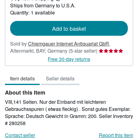
Learn
Ships from Germany to U.S.A.
more
about
Quantity: 1 available
shipping
rates
Add to basket
Sold by
Chiemgauer Internet Antiquariat GbR
,
Seller
Altenmarkt, BAY, Germany
(5-star seller)
rating
Free 30-day returns
5
out
Item details
Seller details
of
5
About this Item
stars
VIII,141 Seiten. Nur der Einband mit leichteren
Gebrauchsspuren ( etwas fleckig) . Sonst gutes Exemplar.
Sprache: Deutsch Gewicht in Gramm: 200.
Seller Inventory
# 280258
Contact seller
Report this item