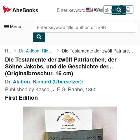
Skip to main content
AbeBooks.com
USD
Sign in
Site
shopping
preferences
Menu
My Account
Home
Dr. Akibon, Richard (Übersetzer):
Die Testamente der zwölf Patriarchen, der Söhne Jakobs, und die ...
Die Testamente der zwölf Patriarchen, der
My Purchases
Söhne Jakobs, und die Geschichte der...
Advanced Search
(Originalbroschur. 16 cm)
Dr. Akibon, Richard (Übersetzer):
Browse Collections
Published by
Kassel, J.E.G. Raabé, 1850
Rare Books
First Edition
Art & Collectibles
Textbooks
Sellers
Start Selling