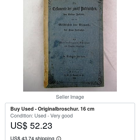
Help
CLOSE
Seller Image
Buy Used -
Originalbroschur. 16 cm
Condition: Used - Very good
US$ 52.23
Price
US$
US$ 43.74 shipping
52.23