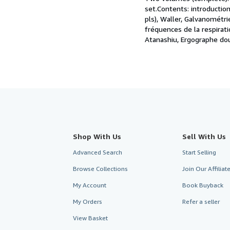
set.Contents: introduction
of
pls), Waller, Galvanométri
5
fréquences de la respirat
stars
Atanashiu, Ergographe doub
Shop With Us
Sell With Us
Advanced Search
Start Selling
Browse Collections
Join Our Affilia
My Account
Book Buyback
My Orders
Refer a seller
View Basket