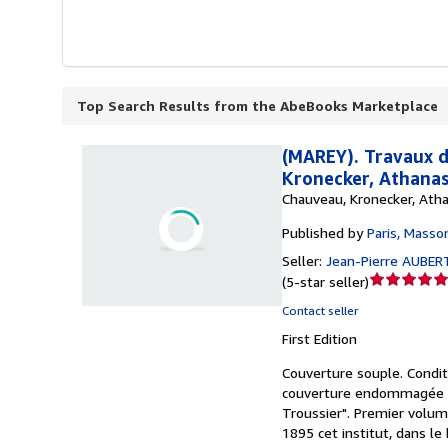
Top Search Results from the AbeBooks Marketplace
(MAREY). Travaux d
Kronecker, Athanasi
Chauveau, Kronecker, Athan
Published by
Paris, Masso
Seller:
Jean-Pierre AUBER
Seller
(
5-star seller
)
rating
Contact seller
5
First Edition
out
of
Couverture souple.
Condit
5
couverture endommagée ave
stars
Troussier". Premier volum
1895 cet institut, dans le