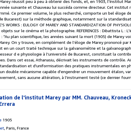
 Marey réussit peu à peu à obtenir des fonds, et, en 1903, l'Institut M
année suivante et Chauveau lui succéda comme directeur. Cet institut
mmé. Ce premier volume, le plus recherché, comporte un bel éloge de 
é de Bucarest) sur la méthode graphique, notamment sur la standardisat
'S WORKS : EULOGY OF MAREY AND STANDARDIZATION OF PHYSIOLOGIC
t objets sur le cinéma et la photographie. REFERENCES : Dibattista L : L'
05 : "Au plan scientifique, les années suivant la mort (1905) de Marey v
ut Marey. On y trouve, en complément de l'éloge de Marey prononcé par 
it en un court traité technique sur la galvanométrie et la galvanograph
fesseur d e physiologie à l'université de Bucarest, constituait la contri
es. Dans cet essai, Athanasiu, décrivait les instruments de contrôle. 
standardisation et d'uniformisation des pratiques instrumentales en ph
ec un double mécanisme capable d'engendrer un mouvement étalon, varia
vement, sans aucune altération, à l'instrument testé (ce dernier fourn
iation de l'institut Marey par MM. Chauveau, Kroneck
Errera
e
1905
let
,
Paris, France