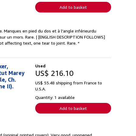
Add to basket
le. Manques en pied du dos et à l'angle inférieurdu
re sur un mors. Rare. | [ENGLISH DESCRIPTION FOLLOWS]
t affecting text, one tear to joint. Rare. *
ker,
Used
US$ 216.10
itut Marey
le, Ch.
US$ 55.48 shipping from France to
e II).
U.S.A.
Quantity: 1 available
Add to basket
nd (original printed covers). Very good, unopened