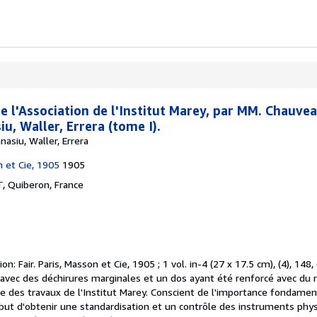
e l'Association de l'Institut Marey, par MM. Chauvea
u, Waller, Errera (tome I).
asiu, Waller, Errera
n et Cie, 1905
1905
T
,
Quiberon, France
ion: Fair.
Paris, Masson et Cie, 1905 ; 1 vol. in-4 (27 x 17.5 cm), (4), 148, 
c des déchirures marginales et un dos ayant été renforcé avec du ruba
e des travaux de l'Institut Marey. Conscient de l'importance fondame
 but d'obtenir une standardisation et un contrôle des instruments physio