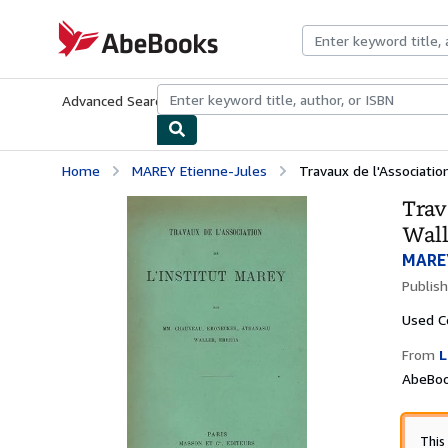
Skip to main content
AbeBooks.com
Advanced Search
Browse Collections
Rare Books
Art & Collecti
Home
MAREY Etienne-Jules
Travaux de l'Association
Trav
Wall
MAREY
Publis
Used
C
From
L
AbeBook
This