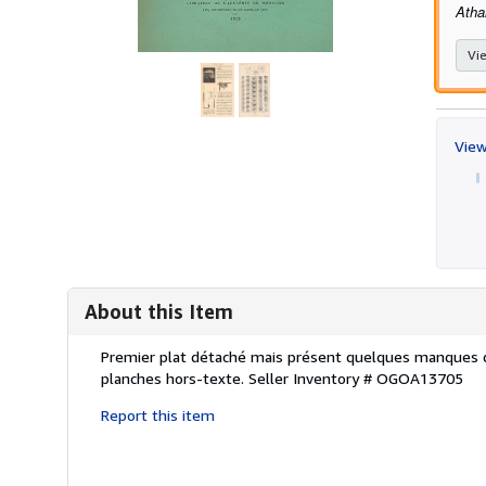
Atha
Vie
View
About this Item
Description:
Premier plat détaché mais présent quelques manques de
planches hors-texte.
Seller Inventory # OGOA13705
Report this item