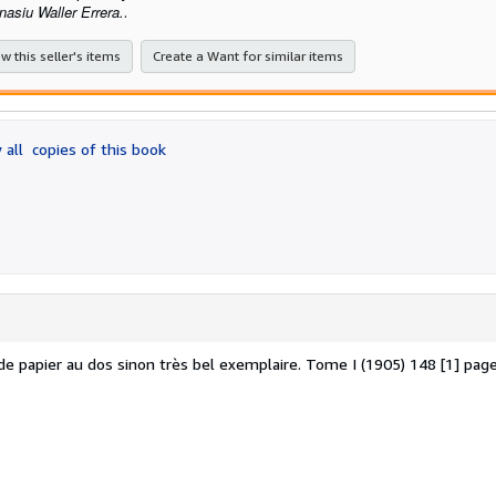
5
nasiu Waller Errera.
.
stars
w this seller's items
Create a Want for similar items
 all
copies of this book
 papier au dos sinon très bel exemplaire. Tome I (1905) 148 [1] page