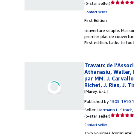
Seller
(
5-star seller
)
rating
Contact seller
5
First Edition
out
of
couverture souple.
Masson
5
premier plat de couvertur
stars
First edition. Lacks to foo
Travaux de l'Assoc
Athanasiu, Waller, 
par MM. J. Carvallo
Richet, J. Ries, J. 
[Marey, É.-J.]
Published by
1905-1910
Seller:
Hermann L. Strack
,
Seller
(
5-star seller
)
rating
Contact seller
5
Two volumes (complete). 14
out