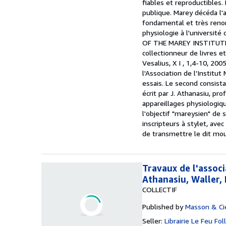
fiables et reproductibles.
publique. Marey décéda l'
fondamental et très reno
physiologie à l'universit
OF THE MAREY INSTITUTE
collectionneur de livres e
Vesalius, X I , 1,4-10, 20
l'Association de l'Instit
essais. Le second consista
écrit par J. Athanasiu, pro
appareillages physiologiqu
l'objectif "mareysien" de 
inscripteurs à stylet, av
de transmettre le dit mou
Travaux de l'assoc
Athanasiu, Waller, 
COLLECTIF
Published by
Masson & Ci
Seller:
Librairie Le Feu Fol