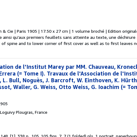
 & Cie | Paris 1905 | 17.50 x 27 cm | 1 volume broché | Edition origina
e ainsi qu'aux premiers feuillets sans atteinte au texte, une déchiru
t of spine and to lower corner of first cover as well as to first leaves no
iation de l'Institut Marey par MM. Chauveau, Kronec
Errera (= Tome I). Travaux de l'Association de l'Inst
, L. Bull, Noguès, J. Barcroft, W. Einthoven, K. Hürth
Tissot, Waller, G. Weiss, Otto Weiss, G. Ioachim (= Tom
1905
Loguivy Plougras, France
8, [1], 338 p., 105, 105 figs, 7, 7 (1 folded) pls, 1 portrait, paperbou