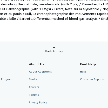
 describing the institute, members etc. (with 2 pls) / Kronecker, E.-J.
e et Galvanographie (with 13 figs) / Errera, Note sur la Myriotonie / N
ion et du pouls / Bull, La chronophotographie des mouvements rapide
le a bille / Barcroft, Differential method of blood-gas analysis / Eint
Back to top
About Us
Find Help
About AbeBooks
Help
te Program
Media
Customer Support
Careers
Forums
Privacy Policy