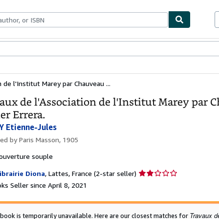
bles
Textbooks
Sellers
Start Selling
 de l'Institut Marey par Chauveau ...
aux de l'Association de l'Institut Marey pa
er Errera.
 Etienne-Jules
hed by
Paris Masson, 1905
ouverture souple
Seller
ibrairie Diona
,
Lattes, France
(2-star seller)
rating
s Seller since April 8, 2021
2
out
of
Travaux de
 book is temporarily unavailable. Here are our closest matches for