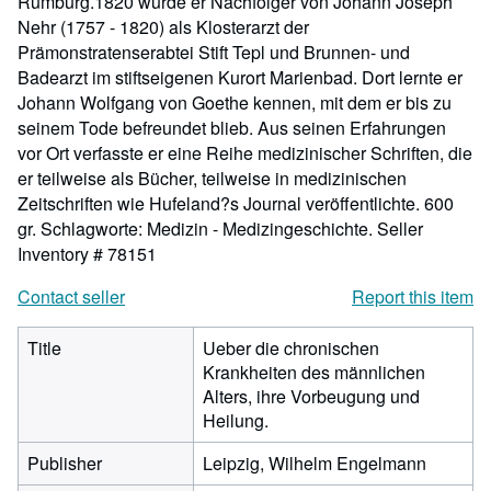
Rumburg.1820 wurde er Nachfolger von Johann Joseph
Nehr (1757 - 1820) als Klosterarzt der
Prämonstratenserabtei Stift Tepl und Brunnen- und
Badearzt im stiftseigenen Kurort Marienbad. Dort lernte er
Johann Wolfgang von Goethe kennen, mit dem er bis zu
seinem Tode befreundet blieb. Aus seinen Erfahrungen
vor Ort verfasste er eine Reihe medizinischer Schriften, die
er teilweise als Bücher, teilweise in medizinischen
Zeitschriften wie Hufeland?s Journal veröffentlichte. 600
gr. Schlagworte: Medizin - Medizingeschichte.
Seller
Inventory # 78151
Contact seller
Report this item
Title
Ueber die chronischen
Krankheiten des männlichen
Alters, ihre Vorbeugung und
Heilung.
Publisher
Leipzig, Wilhelm Engelmann