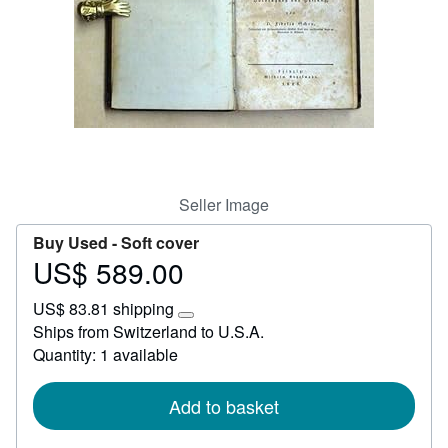
Help
CLOSE
Seller Image
Buy Used -
Soft cover
US$ 589.00
Price
US$
US$ 83.81 shipping
589.00
Learn
Ships from Switzerland to U.S.A.
more
Quantity: 1 available
about
shipping
rates
Add to basket