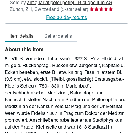
Sold by
antiquariat peter petrej - Bibliopolium AG
,
Seller
Zürich, ZH, Switzerland
(5-star seller)
rating
Free 30-day returns
5
out
Item details
Seller details
of
5
About this Item
stars
8°, VIII S. Vorrede u. Inhaltsverz., 327 S., Priv.-HLdr. d. Zt.
m. gold. Rückenpräg., Rücken etw. aufgehellt, Kapitale u.
Ecken berieben, erste Bl. etw. knittrig, Riss in letztem Bl.
(3.5 cm), etw. stockfl. (Titelbl. grossflächig) Erstausgabe.-
Fidelis Scheu (1780-1830 in Marienbad),
deutschböhmischer Mediziner, Balneologe und
Fachschriftsteller. Nach dem Studium der Philosophie und
Medizin an der Karlsuniversität Prag und der Universität
Wien wurde Fidelis 1807 in Prag zum Doktor der Medizin
promoviert. Anschließend arbeitete er als Stadtphysikus
auf der Prager Kleinseite und war 1813 Stadtarzt in