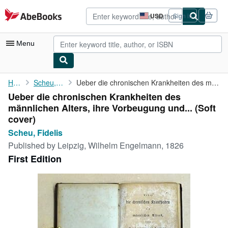
Skip to main content
AbeBooks.com
USD
Sign in
Site
shopping
preferences
Menu
My Account
Home
Scheu, Fidelis
Ueber die chronischen Krankheiten des männlichen Alters, ihre ...
Ueber die chronischen Krankheiten des
My Purchases
männlichen Alters, ihre Vorbeugung und... (Soft
Advanced Search
cover)
Scheu, Fidelis
Browse Collections
Published by
Leipzig, Wilhelm Engelmann, 1826
Rare Books
First Edition
Art & Collectibles
Textbooks
Sellers
Start Selling