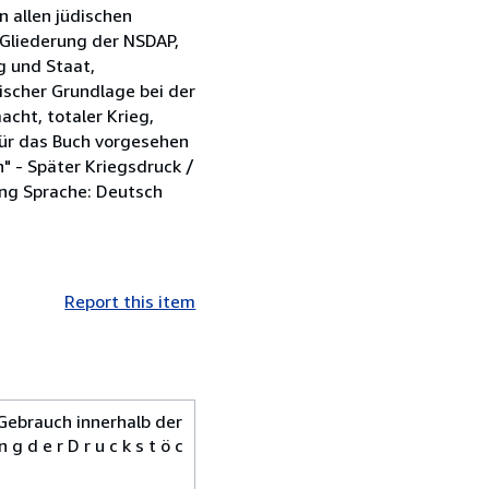
 allen jüdischen
, Gliederung der NSDAP,
g und Staat,
ischer Grundlage bei der
cht, totaler Krieg,
 für das Buch vorgesehen
" - Später Kriegsdruck /
ung Sprache: Deutsch
Report this item
 Gebrauch innerhalb der
 g d e r D r u c k s t ö c