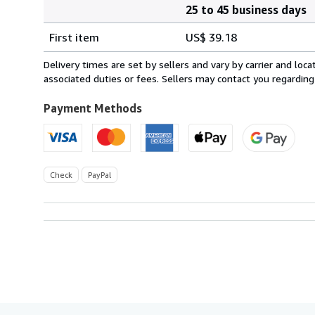
25 to 45 business days
Order
Shipping
quantity
First item
US$ 39.18
rates
from
Delivery times are set by sellers and vary by carrier and lo
Germany
associated duties or fees. Sellers may contact you regarding
to
U.S.A.
Payment Methods
Check
PayPal