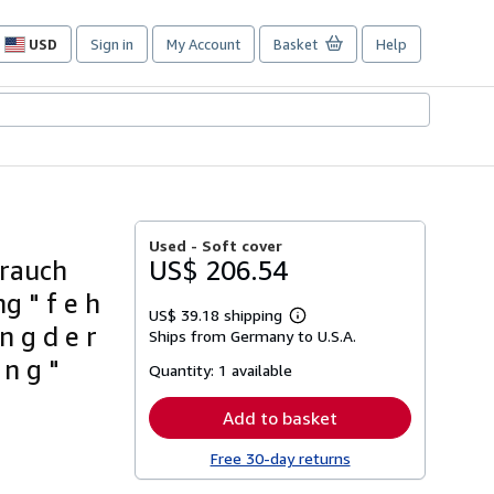
USD
Sign in
My Account
Basket
Help
Site
shopping
preferences
Used -
Soft cover
brauch
US$ 206.54
g " f e h
US$ 39.18 shipping
Learn
 n g d e r
Ships from Germany to U.S.A.
more
about
 n g "
Quantity:
1 available
shipping
rates
Add to basket
Free 30-day returns