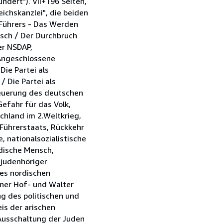
dert"). VII+196 Seiten,
ichskanzlei", die beiden
 Führers - Das Werden
sch / Der Durchbruch
er NSDAP,
 Angeschlossene
Die Partei als
 Die Partei als
neuerung des deutschen
efahr für das Volk,
chland im 2.Weltkrieg,
 Führerstaats, Rückkehr
 nationalsozialistische
rdische Mensch,
 judenhöriger
des nordischen
iner Hof- und Walter
g des politischen und
is der arischen
Ausschaltung der Juden