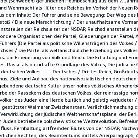
endel (Schweden) gefundenen Helmbeschlag aus dem 7. Jahrhun
i und Wehrmacht als Hüter des Reiches im Vorhof der Neuen Re
Aus dem Inhalt: Der Führer und seine Bewegung: Der Weg des
rstoß / Die neue Marschrichtung / Der unaufhaltsame Vormar
nststellen der Reichsleiter der NSDAP, Reichsdienststellen d
sondere Organisationen der Partei, Gliederungen der Partei,
rers (Die Partei als politische Willensträgerin des Volkes / 
es / Die Partei als weltanschauliche Erziehung des Volkes /
rs: die Erneuerung von Volk und Reich. Die Erhaltung und Er
s: Rasse als naturhafte Grundlage des Volkes, Die jüdische G
utschen Volkes . . . - Deutsches / Drittes Reich, Großdeuts
ismus, Ziele und Aufbau des nationalsozialistischen deutschen
gebundene deutsche Kultur unser hohes völkisches Ahnenerbe,
erbe der Rassekern des deutschen Volkes, der reinrassige no
ölker des Juden eine Herde blutlich und geistig verjudeter /
den gestützter Weimarer Zwischenstaat, Verächtlichmachung 
Verwirklichung der jüdischen Weltherrschaftspläne, der Berl
n Juden betriebene bolschewistische Weltrevolution, Befreiun
nfluss, Fernhaltung artfremden Blutes von der NSDAP, Nachwe
rlichen Rechten, des Beamtentums mittels Arierparagraph, 