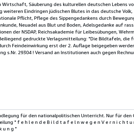
 Wirtschaft, Säuberung des kulturellen deutschen Lebens von
ng weiteren Eindringen jüdischen Blutes in das deutsche Volk
 nationale Pflicht, Pflege des Sippengedankens durch Bewegun
enkunde, Neuadel aus Blut und Boden, Adelsgedanke auf rass
tionen der NSDAP, Reichsakademie für Leibesübungen, Wehrma
Beiliegend gedruckte Verlagsmitteilung: "Die Bildtafeln, die
urch Feindeinwirkung erst der 2. Auflage beigegeben werden
ung s.Nr. 29304 ! Versand an Institutionen auch gegen Rechn
ndlegung für den nationalpolitischen Unterricht. Nur für den
 " f e h l e n d e B i l d t a f e l n w e g e n V e r n i c h t u n
 k u n g "