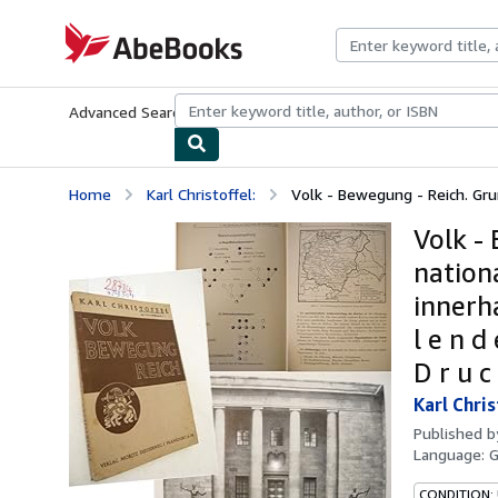
Skip to main content
AbeBooks.com
Advanced Search
Browse Collections
Rare Books
Art & Collecti
Home
Karl Christoffel:
Volk - Bewegung - Reich. Grun
Volk -
nation
innerh
l e n d 
D r u c 
Karl Chris
Published 
Language:
CONDITION: