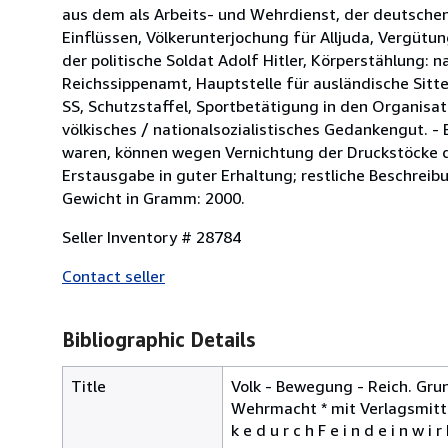
aus dem als Arbeits- und Wehrdienst, der deutschen
Einflüssen, Völkerunterjochung für Alljuda, Vergütu
der politische Soldat Adolf Hitler, Körperstählung:
Reichssippenamt, Hauptstelle für ausländische Sitt
SS, Schutzstaffel, Sportbetätigung in den Organisa
völkisches / nationalsozialistisches Gedankengut. - 
waren, können wegen Vernichtung der Druckstöcke d
Erstausgabe in guter Erhaltung; restliche Beschreib
Gewicht in Gramm: 2000.
Seller Inventory # 28784
Contact seller
Bibliographic Details
Title
Volk - Bewegung - Reich. Gru
Wehrmacht * mit Verlagsmitteilung
k e d u r c h F e i n d e i n w i r