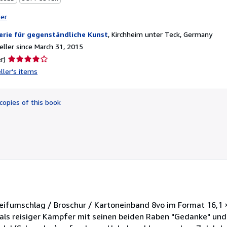
ter
erie für gegenständliche Kunst
,
Kirchheim unter Teck, Germany
ller since March 31, 2015
Seller
r)
rating
ller's items
4
out
of
copies of this book
5
stars
teifumschlag / Broschur / Kartoneinband 8vo im Format 16,1 
als reisiger Kämpfer mit seinen beiden Raben "Gedanke" und