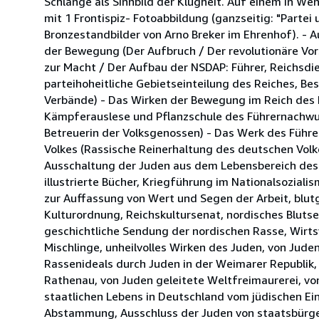
Schlange als Sinnbild der Klugheit. Auf einem in W
mit 1 Frontispiz- Fotoabbildung (ganzseitig: "Parte
Bronzestandbilder von Arno Breker im Ehrenhof). - 
der Bewegung (Der Aufbruch / Der revolutionäre Vo
zur Macht / Der Aufbau der NSDAP: Führer, Reichsdie
parteihoheitliche Gebietseinteilung des Reiches, Be
Verbände) - Das Wirken der Bewegung im Reich des Füh
Kämpferauslese und Pflanzschule des Führernachwuchs
Betreuerin der Volksgenossen) - Das Werk des Führe
Volkes (Rassische Reinerhaltung des deutschen Volke
Ausschaltung der Juden aus dem Lebensbereich des de
illustrierte Bücher, Kriegführung im Nationalsozial
zur Auffassung von Wert und Segen der Arbeit, blut
Kulturordnung, Reichskultursenat, nordisches Bluts
geschichtliche Sendung der nordischen Rasse, Wirtsv
Mischlinge, unheilvolles Wirken des Juden, von Ju
Rassenideals durch Juden in der Weimarer Republik, 
Rathenau, von Juden geleitete Weltfreimaurerei, vo
staatlichen Lebens in Deutschland vom jüdischen Ei
Abstammung, Ausschluss der Juden von staatsbürge