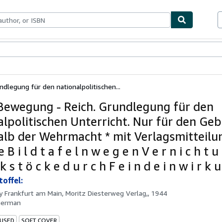
bles
Textbooks
Sellers
Start Selling
dlegung für den nationalpolitischen...
 Bewegung - Reich. Grundlegung für den
alpolitischen Unterricht. Nur für den Ge
alb der Wehrmacht * mit Verlagsmitteilun
e B i l d t a f e l n w e g e n V e r n i c h t u
k s t ö c k e d u r c h F e i n d e i n w i r k u
toffel:
by
Frankfurt am Main, Moritz Diesterweg Verlag,, 1944
German
 USED
SOFT COVER