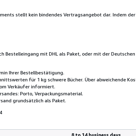
timents stellt kein bindendes Vertragsangebot dar. Indem de
ach Bestelleingang mit DHL als Paket, oder mit der Deutsche
min Ihrer Bestellbestätigung.
nittswerten für 1 kg schwere Bücher. Über abweichende Kost
om Verkäufer informiert.
rsandes: Porto, Verpackungsmaterial.
rsand grundsätzlich als Paket.
4
8 to 14 business days