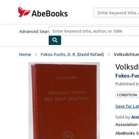
Skip to main content
AbeBooks.com
Advanced Search
Browse Collections
Rare Books
Art & Collecti
Home
Fokos-Fuchs, D. R. (David Rafael)
Volksdichtun
Volksd
Fokos-Fuch
Published 
CONDITION:
Save for La
Sold by
Aix
Associatio
AbeBooks Se