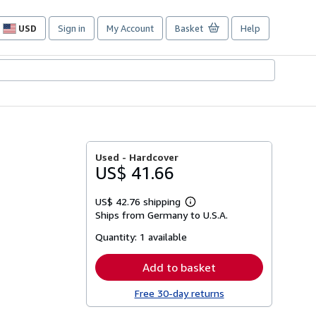
USD
Sign in
My Account
Basket
Help
Site
shopping
preferences
Used -
Hardcover
US$ 41.66
US$ 42.76 shipping
Learn
Ships from Germany to U.S.A.
more
about
Quantity:
1 available
shipping
rates
Add to basket
Free 30-day returns