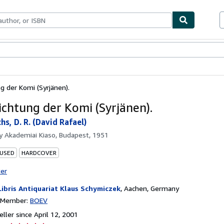
bles
Textbooks
Sellers
Start Selling
g der Komi (Syrjänen).
ichtung der Komi (Syrjänen).
s, D. R. (David Rafael)
by
Akademiai Kiaso, Budapest, 1951
 USED
HARDCOVER
ter
Libris Antiquariat Klaus Schymiczek
,
Aachen, Germany
n Member:
BOEV
ller since April 12, 2001