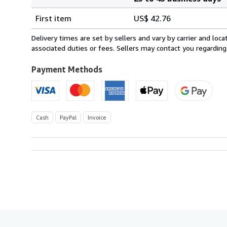
Order
Shipping
quantity
First item
US$ 42.76
rates
from
Delivery times are set by sellers and vary by carrier and lo
Germany
associated duties or fees. Sellers may contact you regarding
to
U.S.A.
Payment Methods
Cash
PayPal
Invoice