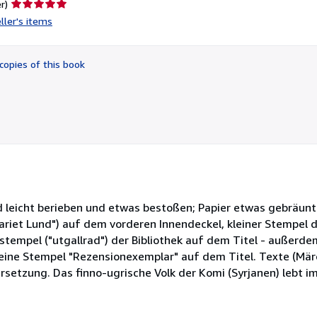
Seller
r)
rating
ller's items
5
out
of
copies of this book
5
stars
d leicht berieben und etwas bestoßen; Papier etwas gebräunt
ariet Lund") auf dem vorderen Innendeckel, kleiner Stempel 
tempel ("utgallrad") der Bibliothek auf dem Titel - außerde
leine Stempel "Rezensionexemplar" auf dem Titel. Texte (Mär
rsetzung. Das finno-ugrische Volk der Komi (Syrjanen) lebt 