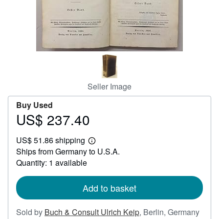
Help
CLOSE
Seller Image
Buy Used
US$ 237.40
Price
US$
US$ 51.86 shipping
237.40
Learn
Ships from Germany to U.S.A.
more
about
Quantity: 1 available
shipping
rates
Add to basket
Sold by
Buch & Consult Ulrich Keip
,
Berlin, Germany