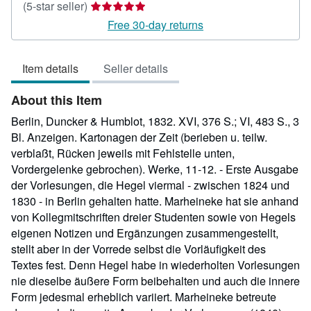
Seller
(5-star seller)
rating
Free 30-day returns
5
out
Item details
Seller details
of
5
About this Item
stars
Berlin, Duncker & Humblot, 1832. XVI, 376 S.; VI, 483 S., 3
Bl. Anzeigen. Kartonagen der Zeit (berieben u. teilw.
verblaßt, Rücken jeweils mit Fehlstelle unten,
Vordergelenke gebrochen). Werke, 11-12. - Erste Ausgabe
der Vorlesungen, die Hegel viermal - zwischen 1824 und
1830 - in Berlin gehalten hatte. Marheineke hat sie anhand
von Kollegmitschriften dreier Studenten sowie von Hegels
eigenen Notizen und Ergänzungen zusammengestellt,
stellt aber in der Vorrede selbst die Vorläufigkeit des
Textes fest. Denn Hegel habe in wiederholten Vorlesungen
nie dieselbe äußere Form beibehalten und auch die innere
Form jedesmal erheblich variiert. Marheineke betreute