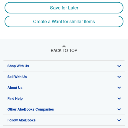
Save for Later
Create a Want for similar items
BACK TO TOP
Shop With Us
Sell With Us
Advanced Search
About Us
Browse Collections
Start Selling
Find Help
My Account
Join Our Affiliate Program
About AbeBooks
Other AbeBooks Companies
My Orders
Book Buyback
Media
Help
Follow AbeBooks
View Basket
Refer a seller
Careers
Customer Support
AbeBooks.co.uk