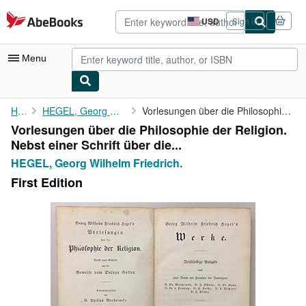
Skip to main content
AbeBooks.com
USD
Sign in
Site
shopping
preferences
Menu
My Account
Home
HEGEL, Georg Wilhelm Friedrich.
Vorlesungen über die Philosophie der Religion. Nebst einer ...
Vorlesungen über die Philosophie der Religion.
My Purchases
Nebst einer Schrift über die...
Advanced Search
HEGEL, Georg Wilhelm Friedrich.
First Edition
Browse Collections
Rare Books
Art & Collectibles
Textbooks
Sellers
Start Selling