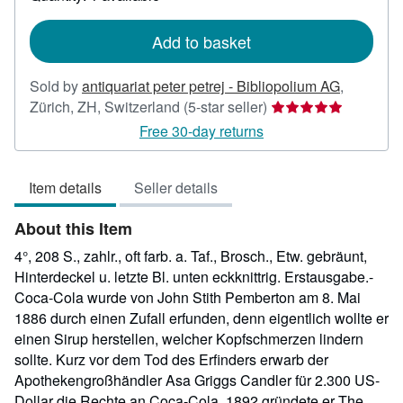
shipping
rates
Add to basket
Sold by
antiquariat peter petrej - Bibliopolium AG
,
Seller
Zürich, ZH, Switzerland
(5-star seller)
rating
Free 30-day returns
5
out
Item details
Seller details
of
5
About this Item
stars
4°, 208 S., zahlr., oft farb. a. Taf., Brosch., Etw. gebräunt,
Hinterdeckel u. letzte Bl. unten eckknittrig. Erstausgabe.-
Coca-Cola wurde von John Stith Pemberton am 8. Mai
1886 durch einen Zufall erfunden, denn eigentlich wollte er
einen Sirup herstellen, welcher Kopfschmerzen lindern
sollte. Kurz vor dem Tod des Erfinders erwarb der
Apothekengroßhändler Asa Griggs Candler für 2.300 US-
Dollar die Rechte an Coca-Cola. 1892 gründete er The