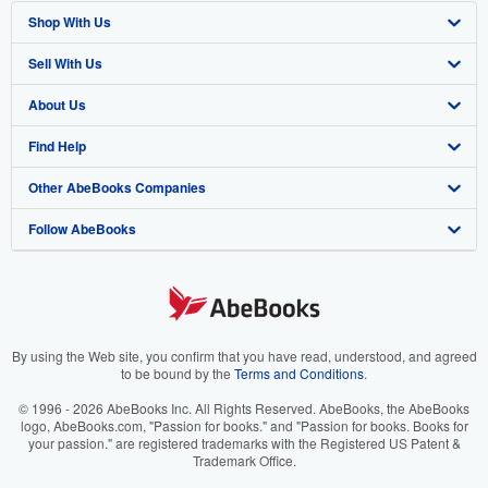
Shop With Us
Sell With Us
Advanced Search
About Us
Browse Collections
Start Selling
Find Help
My Account
Join Our Affiliate Program
About AbeBooks
Other AbeBooks Companies
My Orders
Book Buyback
Media
Help
Follow AbeBooks
View Basket
Refer a seller
Careers
Customer Support
AbeBooks.co.uk
Forums
AbeBooks.de
Privacy Policy
AbeBooks.fr
Your Ads Privacy Choices
AbeBooks.it
By using the Web site, you confirm that you have read, understood, and agreed
to be bound by the
Terms and Conditions
.
Designated Agent
AbeBooks Aus/NZ
© 1996 - 2026 AbeBooks Inc. All Rights Reserved. AbeBooks, the AbeBooks
logo, AbeBooks.com, "Passion for books." and "Passion for books. Books for
Accessibility
AbeBooks.ca
your passion." are registered trademarks with the Registered US Patent &
Trademark Office.
IberLibro.com