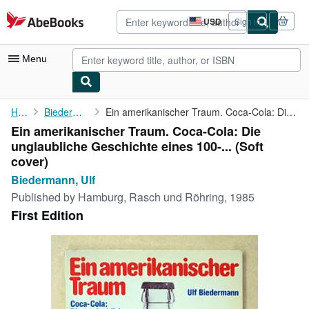
Skip to main content
AbeBooks.com
USD
Sign in
Site
shopping
preferences
Menu
My Account
Home
Biedermann, Ulf
Ein amerikanischer Traum. Coca-Cola: Die unglaubliche Geschichte...
Ein amerikanischer Traum. Coca-Cola: Die
My Purchases
unglaubliche Geschichte eines 100-... (Soft
Advanced Search
cover)
Biedermann, Ulf
Browse Collections
Published by
Hamburg, Rasch und Röhring, 1985
Rare Books
First Edition
Art & Collectibles
Textbooks
Sellers
Start Selling