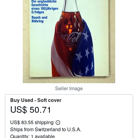
Help
CLOSE
Seller Image
Buy Used -
Soft cover
US$ 50.71
Price
US$
US$ 83.55 shipping
50.71
Learn
Ships from Switzerland to U.S.A.
more
about
Quantity: 1 available