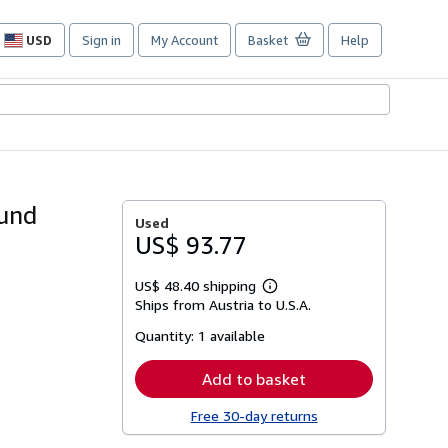
USD
Sign in
My Account
Basket
Help
Site
shopping
preferences
 und
Used
US$ 93.77
US$ 48.40 shipping
Learn
Ships from Austria to U.S.A.
more
about
Quantity:
1 available
shipping
rates
Add to basket
Free 30-day returns