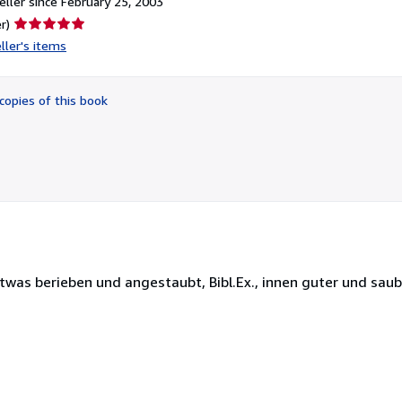
ller since February 25, 2003
Seller
r)
rating
ller's items
5
out
of
copies of this book
5
stars
twas berieben und angestaubt, Bibl.Ex., innen guter und sau