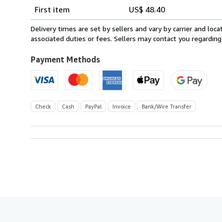
Shipping
quantity
First item
US$ 48.40
rates
from
Delivery times are set by sellers and vary by carrier and lo
Austria
associated duties or fees. Sellers may contact you regarding
to
U.S.A.
Payment Methods
Check
Cash
PayPal
Invoice
Bank/Wire Transfer