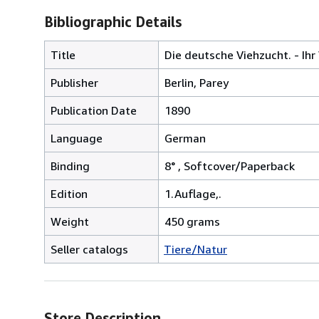
Bibliographic Details
Title
Die deutsche Viehzucht. - I
Publisher
Berlin, Parey
Publication Date
1890
Language
German
Binding
8° , Softcover/Paperback
Edition
1.Auflage,.
Weight
450 grams
Seller catalogs
Tiere/Natur
Store Description