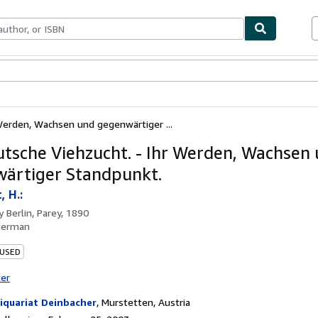
bles
Textbooks
Sellers
Start Selling
Werden, Wachsen und gegenwärtiger ...
utsche Viehzucht. - Ihr Werden, Wachsen
ärtiger Standpunkt.
, H.:
by
Berlin, Parey, 1890
German
 USED
ter
iquariat Deinbacher
,
Murstetten, Austria