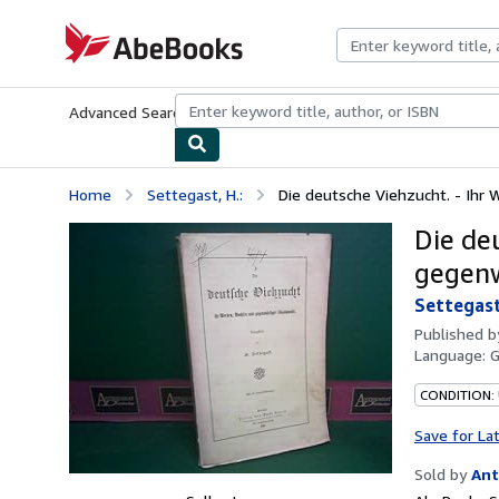
Skip to main content
AbeBooks.com
Advanced Search
Browse Collections
Rare Books
Art & Collecti
Home
Settegast, H.:
Die deutsche Viehzucht. - Ihr 
Die de
gegenw
Settegast
Published 
Language:
CONDITION:
Save for La
Sold by
Ant