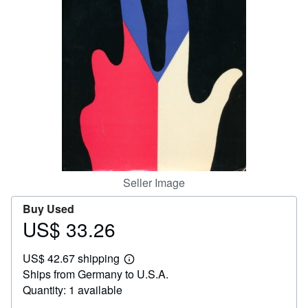
Help
CLOSE
Seller Image
Buy Used
US$ 33.26
Price
US$
US$ 42.67 shipping
33.26
Learn
Ships from Germany to U.S.A.
more
about
Quantity: 1 available
shipping
rates