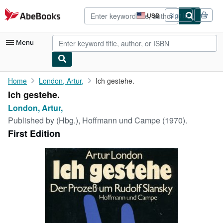
Skip to main content
AbeBooks.com
USD
Sign in
Site
shopping
preferences
Menu
My Account
Home
London, Artur,
Ich gestehe.
Ich gestehe.
My Purchases
London, Artur,
Advanced Search
Published by
(Hbg.), Hoffmann und Campe (1970).
First Edition
Browse Collections
Rare Books
Art & Collectibles
Textbooks
Sellers
Start Selling