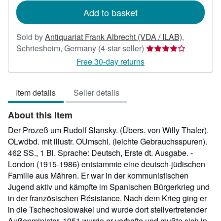
Add to basket
Sold by
Antiquariat Frank Albrecht (VDA / ILAB)
,
Seller
Schriesheim, Germany
(4-star seller)
rating
Free 30-day returns
4
out
Item details
Seller details
of
5
About this Item
stars
Der Prozeß um Rudolf Slansky. (Übers. von Willy Thaler).
OLwdbd. mit illustr. OUmschl. (leichte Gebrauchsspuren).
462 SS., 1 Bl. Sprache: Deutsch, Erste dt. Ausgabe. -
London (1915-1986) entstammte eine deutsch-jüdischen
Familie aus Mähren. Er war in der kommunistischen
Jugend aktiv und kämpfte im Spanischen Bürgerkrieg und
in der französischen Résistance. Nach dem Krieg ging er
in die Tschechoslowakei und wurde dort stellvertretender
Außenminister. 1951 wurde er verhafte und mußte sich in