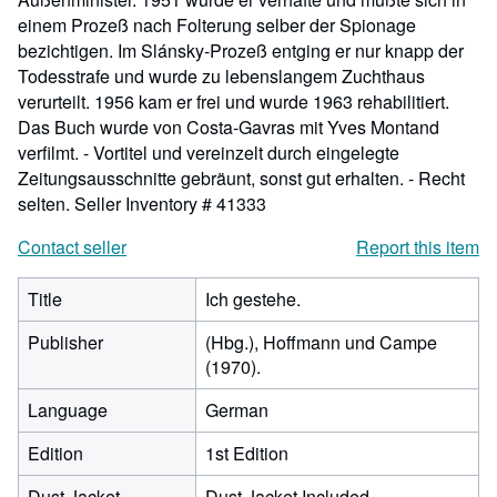
einem Prozeß nach Folterung selber der Spionage
bezichtigen. Im Slánsky-Prozeß entging er nur knapp der
Todesstrafe und wurde zu lebenslangem Zuchthaus
verurteilt. 1956 kam er frei und wurde 1963 rehabilitiert.
Das Buch wurde von Costa-Gavras mit Yves Montand
verfilmt. - Vortitel und vereinzelt durch eingelegte
Zeitungsausschnitte gebräunt, sonst gut erhalten. - Recht
selten.
Seller Inventory # 41333
Contact seller
Report this item
Title
Ich gestehe.
Publisher
(Hbg.), Hoffmann und Campe
(1970).
Language
German
Edition
1st Edition
Dust Jacket
Dust Jacket Included