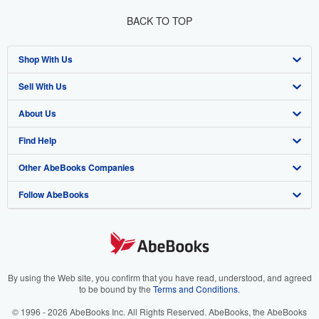
BACK TO TOP
Shop With Us
Sell With Us
Advanced Search
About Us
Browse Collections
Start Selling
Find Help
My Account
Join Our Affiliate Program
About AbeBooks
Other AbeBooks Companies
My Orders
Book Buyback
Media
Help
Follow AbeBooks
View Basket
Refer a seller
Careers
Customer Support
AbeBooks.co.uk
Forums
AbeBooks.de
Privacy Policy
AbeBooks.fr
Your Ads Privacy Choices
AbeBooks.it
By using the Web site, you confirm that you have read, understood, and agreed
to be bound by the
Terms and Conditions
.
Designated Agent
AbeBooks Aus/NZ
© 1996 - 2026 AbeBooks Inc. All Rights Reserved. AbeBooks, the AbeBooks