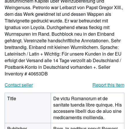
ausführlichem Kapitel über Weinzubereitung und
Weingenuss. Petronio war Leibarzt von Papst Gregor XIII.,
dem das Werk gewidmet ist und dessen Wappen als
Titelvignette gedruckt wurde. Er war befreundet mit
Ignatius von Loyola. Durchgehend etwas fleckig mit
Wurmspuren im Rand. Buchblock neu in den Einband
gehängt. Vereinzelte handschriftliche Annotationen. Sehr
breitrandig. Einband mit kleinen Wurmlöchern. Sprache:
Lateinisch / Latin + Wichtig: Für unsere Kunden in der EU
erfolgt der Versand alle 14 Tage verzollt ab Deutschland /
Postbank-Konto in Deutschland vorhanden +.
Seller
Inventory # 40653DB
Contact seller
Report this item
Title
De victu Romanorum et de
sanitate tuenda libre quinque. His
accessere libelli duo de aluo sine
medicamentis mollienda.
Publisher
Rom, in aedibus populi Romani