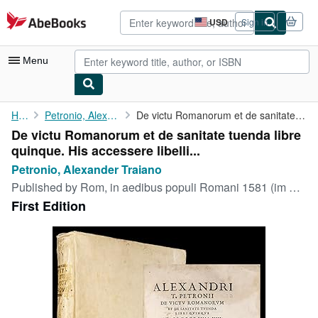
Skip to main content
AbeBooks.com
USD
Sign in
Site
shopping
preferences
Menu
My Account
Home
Petronio, Alexander Traiano
De victu Romanorum et de sanitate tuenda libre quinque. His ...
De victu Romanorum et de sanitate tuenda libre
My Purchases
quinque. His accessere libelli...
Advanced Search
Petronio, Alexander Traiano
Published by
Rom, in aedibus populi Romani 1581 (im Druckevermerk 1582), 1582
Browse Collections
First Edition
Rare Books
Art & Collectibles
Textbooks
Sellers
Start Selling