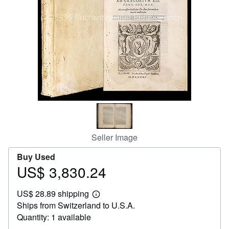
Help
CLOSE
Seller Image
Buy Used
US$ 3,830.24
Price
US$
US$ 28.89 shipping
3,830.24
Learn
Ships from Switzerland to U.S.A.
more
about
Quantity: 1 available
shipping
rates