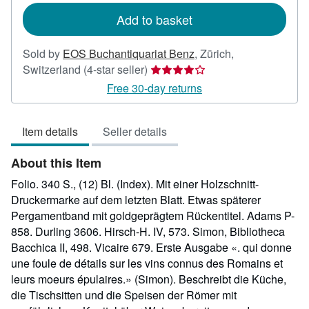
Add to basket
Sold by
EOS Buchantiquariat Benz
,
Zürich,
Seller
Switzerland
(4-star seller)
rating
Free 30-day returns
4
out
Item details
Seller details
of
5
About this Item
stars
Folio. 340 S., (12) Bl. (Index). Mit einer Holzschnitt-
Druckermarke auf dem letzten Blatt. Etwas späterer
Pergamentband mit goldgeprägtem Rückentitel. Adams P-
858. Durling 3606. Hirsch-H. IV, 573. Simon, Bibliotheca
Bacchica II, 498. Vicaire 679. Erste Ausgabe «. qui donne
une foule de détails sur les vins connus des Romains et
leurs moeurs épulaires.» (Simon). Beschreibt die Küche,
die Tischsitten und die Speisen der Römer mit