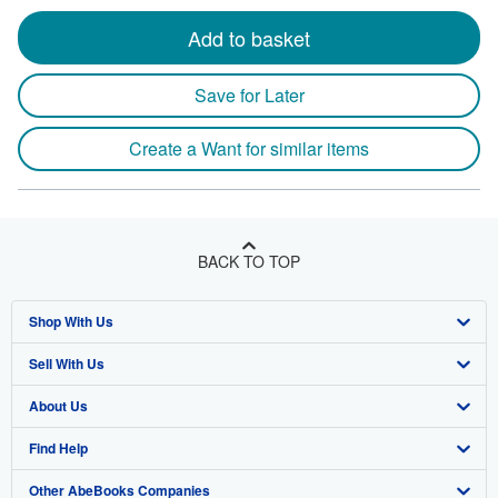
Add to basket
Save for Later
Create a Want for similar items
BACK TO TOP
Shop With Us
Sell With Us
Advanced Search
About Us
Browse Collections
Start Selling
Find Help
My Account
Join Our Affiliate Program
About AbeBooks
Other AbeBooks Companies
My Orders
Book Buyback
Media
Help