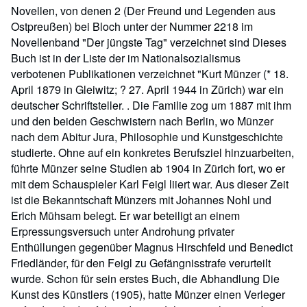
Novellen, von denen 2 (Der Freund und Legenden aus
Ostpreußen) bei Bloch unter der Nummer 2218 im
Novellenband "Der jüngste Tag" verzeichnet sind Dieses
Buch ist in der Liste der im Nationalsozialismus
verbotenen Publikationen verzeichnet "Kurt Münzer (* 18.
April 1879 in Gleiwitz; ? 27. April 1944 in Zürich) war ein
deutscher Schriftsteller. . Die Familie zog um 1887 mit ihm
und den beiden Geschwistern nach Berlin, wo Münzer
nach dem Abitur Jura, Philosophie und Kunstgeschichte
studierte. Ohne auf ein konkretes Berufsziel hinzuarbeiten,
führte Münzer seine Studien ab 1904 in Zürich fort, wo er
mit dem Schauspieler Karl Feigl liiert war. Aus dieser Zeit
ist die Bekanntschaft Münzers mit Johannes Nohl und
Erich Mühsam belegt. Er war beteiligt an einem
Erpressungsversuch unter Androhung privater
Enthüllungen gegenüber Magnus Hirschfeld und Benedict
Friedländer, für den Feigl zu Gefängnisstrafe verurteilt
wurde. Schon für sein erstes Buch, die Abhandlung Die
Kunst des Künstlers (1905), hatte Münzer einen Verleger