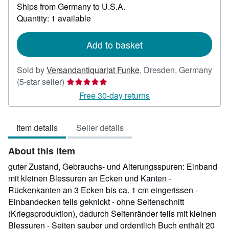
Ships from Germany to U.S.A.
more
about
Quantity: 1 available
shipping
rates
Add to basket
Sold by
Versandantiquariat Funke
,
Dresden, Germany
Seller
(5-star seller)
rating
Free 30-day returns
5
out
Item details
Seller details
of
5
About this Item
stars
guter Zustand, Gebrauchs- und Alterungsspuren: Einband
mit kleinen Blessuren an Ecken und Kanten -
Rückenkanten an 3 Ecken bis ca. 1 cm eingerissen -
Einbandecken teils geknickt - ohne Seitenschnitt
(Kriegsproduktion), dadurch Seitenränder teils mit kleinen
Blessuren - Seiten sauber und ordentlich Buch enthält 20