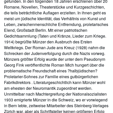
gefunden. In den folgenden 18 Jahren erschienen über 20
Romane, Novellen, Theaterstücke und Kurzgeschichten,
die teils beträchtliche Auflagen erzielten. In ihnen geht es
meist um jüdische Identität, das Verhältnis von Kunst und
Leben, zwischenmenschliche Entfremdung, proletarisches
Elend, Großstadt Berlin. Mit einer patriotischen
Gedichtsammlung (Taten und Kränze, Lieder zum Kriege.
1914) begrüßte Münzer den Ausbruch des Ersten
Weltkriegs. Der Roman Jude ans Kreuz (1928) nahm die
Schrecken der Judenverfolgung durch die Nazis vorweg.
Münzers größter Erfolg wurde der unter dem Pseudonym
Georg Fink veröffentlichte Roman Mich hungert über die
problematische Freundschaft eines ?halbjüdischen?
Proletarier-Sohnes zur Familie eines gutbürgerlichen
Fabrikdirektors . Literaturgeschichtlich kann Münzer wohl
am ehesten der Neuromantik zugeordnet werden.
Unmittelbar nach Machtergreifung der Nationalsozialisten
1933 emigrierte Münzer in die Schweiz, wo er vorwiegend
in Bern lebte, zeitweise Mitarbeiter des Steinberg-Verlages
Zürich war, aber als Schriftsteller keinen größeren Erfolg