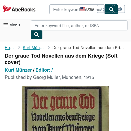
Skip to main content
AbeBooks.com
USD
Sign in
Site
shopping
preferences
Menu
My Account
Home
Kurt Münzer
Der graue Tod Novellen aus dem Kriege
Der graue Tod Novellen aus dem Kriege (Soft
My Purchases
cover)
Advanced Search
Kurt Münzer
/
Editor: /
Published by
Georg Müller, München, 1915
Browse Collections
Rare Books
Art & Collectibles
Textbooks
Sellers
Start Selling