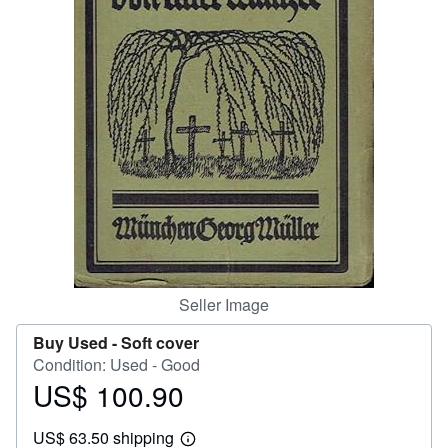
Help
CLOSE
Seller Image
Buy Used -
Soft cover
Condition: Used - Good
US$ 100.90
Price
US$
US$ 63.50 shipping
100.90
Learn