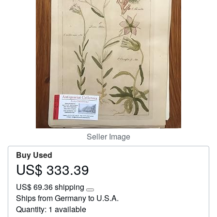
Start Selling
Help
CLOSE
Seller Image
Buy Used
US$ 333.39
Price
US$
US$ 69.36 shipping
333.39
Learn
Ships from Germany to U.S.A.
more
Quantity: 1 available
about
shipping