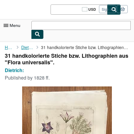
Skip to main content
AbeBooks.com
USD
Sign in
Site
shopping
preferences
Menu
My Account
Home
Dietrich:
31 handkolorierte Stiche bzw. Lithographien aus "Flora ...
31 handkolorierte Stiche bzw. Lithographien aus
My Purchases
"Flora universalis".
Sign Off
Dietrich:
Published by
1828 ff.
Advanced Search
Browse Collections
Rare Books
Art & Collectibles
Textbooks
Sellers