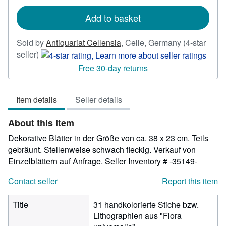
rates
Add to basket
Sold by
Antiquariat Cellensia
,
Celle, Germany
(4-star
Seller
seller)
rating
Free 30-day returns
4
out
Item details
Seller details
of
5
About this Item
stars
Dekorative Blätter in der Größe von ca. 38 x 23 cm. Teils
gebräunt. Stellenweise schwach fleckig. Verkauf von
Einzelblättern auf Anfrage.
Seller Inventory # -35149-
Contact seller
Report this item
Title
31 handkolorierte Stiche bzw.
Lithographien aus "Flora