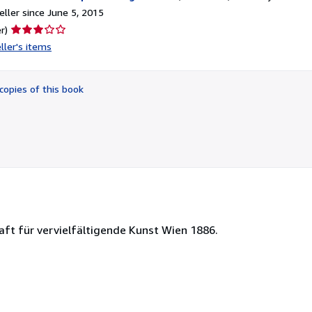
ller since June 5, 2015
Seller
r)
rating
ller's items
3
out
of
copies of this book
5
stars
ft für vervielfältigende Kunst Wien 1886.