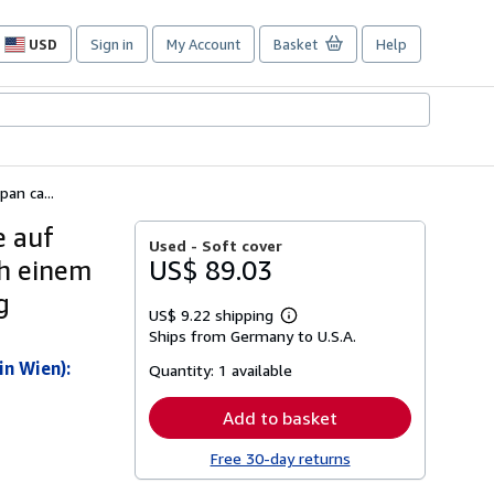
USD
Sign in
My Account
Basket
Help
Site
shopping
preferences
pan ca...
e auf
Used -
Soft cover
ch einem
US$ 89.03
g
US$ 9.22 shipping
Learn
Ships from Germany to U.S.A.
more
about
in Wien):
Quantity:
1 available
shipping
rates
Add to basket
Free 30-day returns