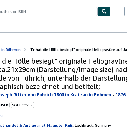
bles
Textbooks
Sellers
Start Selling
au in Böhmen
"Er hat die Hölle besiegt" originale Heliogravüre auf Ja
 die Hölle besiegt" originale Heliogravür
ca.21x29cm (Darstellung/Image size) na
e von Führich; unterhalb der Darstellun
aphisch bezeichnet und betitelt;
Joseph Ritter von Führich 1800 in Kratzau in Böhmen
-
1876 
 USED
SOFT COVER
ter
sthandel & Antiquariat Magister Ruß
,
Lechbruck, Germany