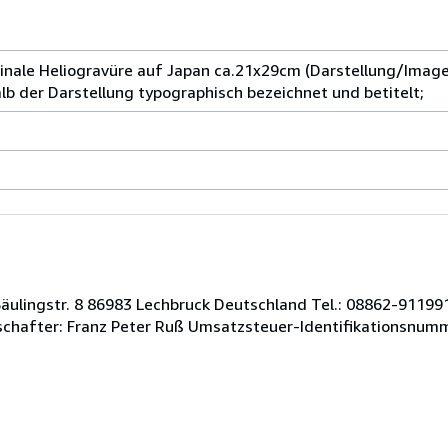
iginale Heliogravüre auf Japan ca.21x29cm (Darstellung/Imag
lb der Darstellung typographisch bezeichnet und betitelt;
ulingstr. 8 86983 Lechbruck Deutschland Tel.: 08862-9119913
lschafter: Franz Peter Ruß Umsatzsteuer-Identifikationsnum