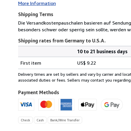
More Information
Shipping Terms
Die Versandkostenpauschalen basieren auf Sendungen
besonders schwer oder sperrig sein sollte, werden wi
Shipping rates from Germany to U.S.A.
10 to 21 business days
Order
Shipping
quantity
First item
US$ 9.22
rates
from
Delivery times are set by sellers and vary by carrier and lo
Germany
associated duties or fees. Sellers may contact you regarding
to
U.S.A.
Payment Methods
Check
Cash
Bank/Wire Transfer