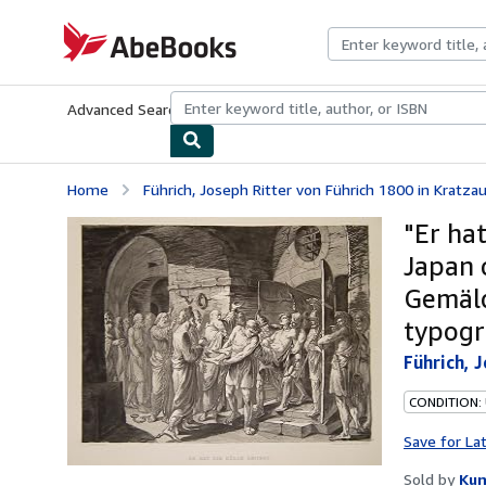
Skip to main content
AbeBooks.com
Advanced Search
Browse Collections
Rare Books
Art & Collecti
Home
Führich, Joseph Ritter von Führich 1800 in Kratz
"Er hat
Japan 
Gemäld
typogr
Führich, 
CONDITION:
Save for La
Sold by
Kun