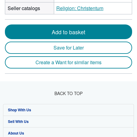
Seller catalogs
Religion: Christentum
Add to basket
Save for Later
Create a Want for similar items
BACK TO TOP
Shop With Us
Sell With Us
Advanced Search
About Us
Browse Collections
Start Selling