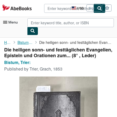
Skip to main content
AbeBooks.com
USD
Sign in
Site
shopping
preferences
Menu
My Account
Home
Bistum, Trier:
Die heiligen sonn- und festtäglichen Evangelien, Episteln und ...
Die heiligen sonn- und festtäglichen Evangelien,
My Purchases
Episteln und Orationen zum... (8° , Leder)
Advanced Search
Bistum, Trier:
Published by
Trier, Grach, 1853
Browse Collections
Rare Books
Art & Collectibles
Textbooks
Sellers
Start Selling