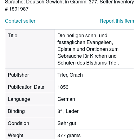
Sprache: Deutsch Gewicht in Gramm: 377.
Seller Inventory
# 1891987
Contact seller
Report this item
Title
Die heiligen sonn- und
festtäglichen Evangelien,
Episteln und Orationen zum
Gebrauche für Kirchen und
Schulen des Bisthums Trier.
Publisher
Trier, Grach
Publication Date
1853
Language
German
Binding
8° , Leder
Condition
Sehr gut
Weight
377 grams