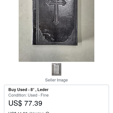
Help
CLOSE
Seller Image
Buy Used -
8° , Leder
Condition: Used - Fine
US$ 77.39
Price
US$