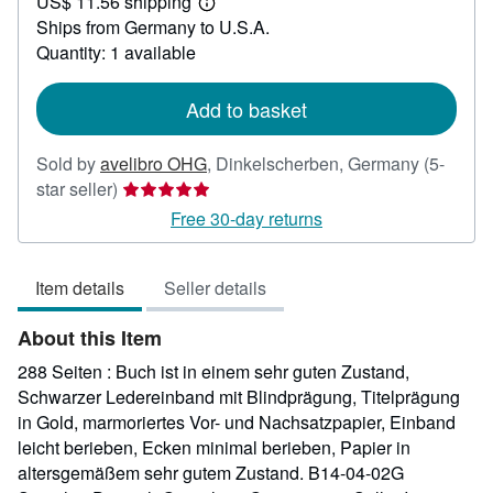
US$ 11.56 shipping
77.39
Learn
Ships from Germany to U.S.A.
more
about
Quantity: 1 available
shipping
rates
Add to basket
Sold by
avelibro OHG
,
Dinkelscherben, Germany
(5-
Seller
star seller)
rating
Free 30-day returns
5
out
Item details
Seller details
of
5
About this Item
stars
288 Seiten : Buch ist in einem sehr guten Zustand,
Schwarzer Ledereinband mit Blindprägung, Titelprägung
in Gold, marmoriertes Vor- und Nachsatzpapier, Einband
leicht berieben, Ecken minimal berieben, Papier in
altersgemäßem sehr gutem Zustand. B14-04-02G