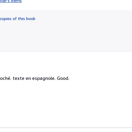
ller's items
5
out
of
copies of this book
5
stars
roché. texte en espagnole. Good.