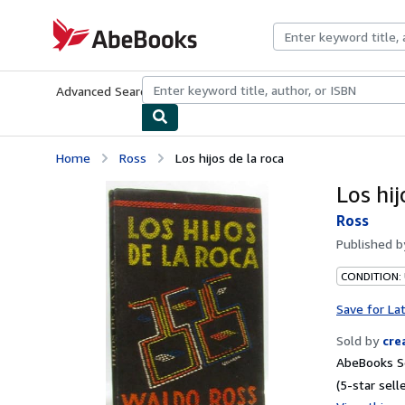
Skip to main content
AbeBooks.com
Advanced Search
Browse Collections
Rare Books
Art & Collecti
Home
Ross
Los hijos de la roca
Los hij
Ross
Published 
CONDITION:
Save for La
Sold by
cre
AbeBooks Se
(5-star selle