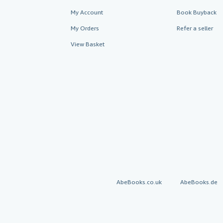
My Account
Book Buyback
My Orders
Refer a seller
View Basket
AbeBooks.co.uk
AbeBooks.de