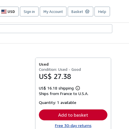
USD
Sign in
My Account
Basket
Help
Site
shopping
preferences
Used
Condition: Used - Good
US$ 27.38
US$ 16.18 shipping
Learn
Ships from France to U.S.A.
more
about
Quantity:
1 available
shipping
rates
Add to basket
Free 30-day returns