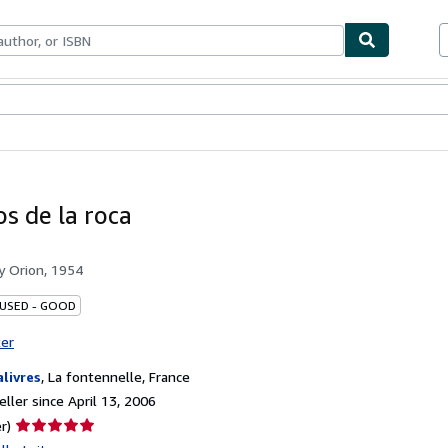
bles
Textbooks
Sellers
Start Selling
os de la roca
by
Orion, 1954
 USED - GOOD
ter
alivres
,
La fontennelle, France
ller since April 13, 2006
Seller
r)
rating