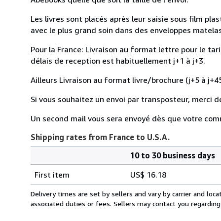
Les livres sont placés après leur saisie sous film pl
avec le plus grand soin dans des enveloppes matelassé
Pour la France: Livraison au format lettre pour le tar
délais de reception est habituellement j+1 à j+3.
Ailleurs Livraison au format livre/brochure (j+5 à j+45
Si vous souhaitez un envoi par transposteur, merci d
Un second mail vous sera envoyé dès que votre com
Shipping rates from France to U.S.A.
10 to 30 business days
Order
Shipping
quantity
First item
US$ 16.18
rates
from
Delivery times are set by sellers and vary by carrier and lo
France
associated duties or fees. Sellers may contact you regarding
to