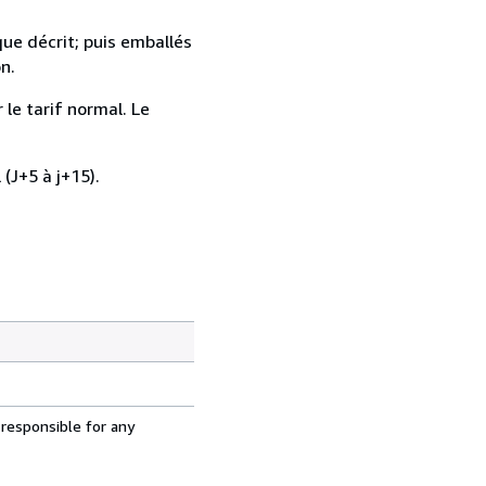
que décrit; puis emballés
n.
 le tarif normal. Le
 (J+5 à j+15).
 responsible for any