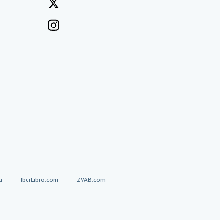
a
IberLibro.com
ZVAB.com