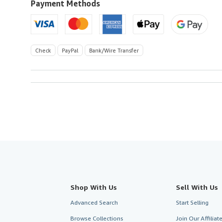
U.S.A.
Payment Methods
Check
PayPal
Bank/Wire Transfer
Shop With Us
Sell With Us
Advanced Search
Start Selling
Browse Collections
Join Our Affilia