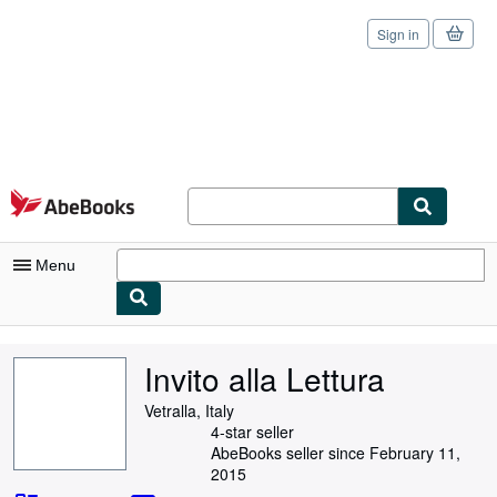
Sign in
Skip to main content
AbeBooks.com
Menu
My Account
Invito alla Lettura
My Purchases
Vetralla, Italy
Sign Off
4-star seller
AbeBooks seller since February 11,
Advanced Search
2015