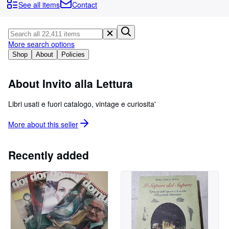
Browse Collections
See all items
Contact
Rare Books
Art & Collectibles
More search options
Textbooks
Shop
About
Policies
Sellers
About Invito alla Lettura
Start Selling
Libri usati e fuori catalogo, vintage e curiosita'
Help
More about this
seller
CLOSE
Recently added