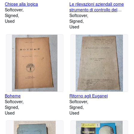
Chiose alla logica
Le rilevazioni aziendali come
Softcover
strumento di controllo del
Signed
processo produttivo e
Softcover
Used
distributivo
Signed
Used
Boheme
Ritorno agli Euganei
Softcover
Softcover
Signed
Signed
Used
Used