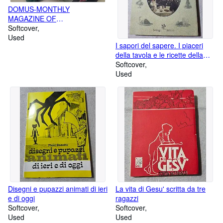
DOMUS-MONTHLY
MAGAZINE OF
ARCHITECTURE, DESIGN,
Softcover
ART-4 NUMERI(1981)
Used
I sapori del sapere. I piaceri
della tavola e le ricette della
grande letteratura
Softcover
Used
Disegni e pupazzi animati di ieri
La vita di Gesu' scritta da tre
e di oggi
ragazzi
Softcover
Softcover
Used
Used