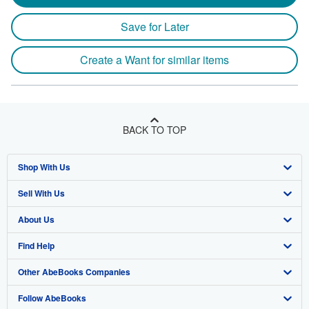
Save for Later
Create a Want for similar items
BACK TO TOP
Shop With Us
Sell With Us
Advanced Search
About Us
Browse Collections
Start Selling
Find Help
My Account
Join Our Affiliate Program
About AbeBooks
Other AbeBooks Companies
My Orders
Book Buyback
Media
Help
Follow AbeBooks
View Basket
Refer a seller
Careers
Customer Support
AbeBooks.co.uk