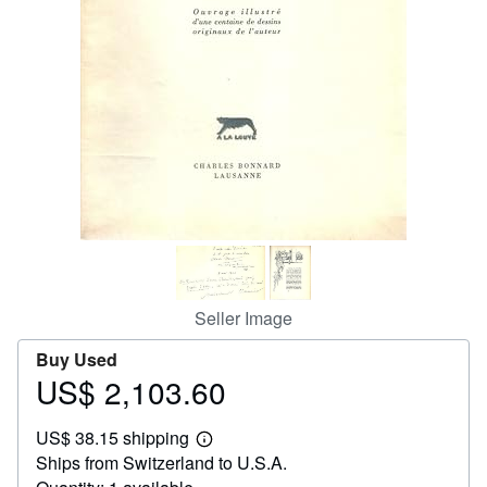
Help
CLOSE
Seller Image
Buy Used
US$ 2,103.60
Price
US$
US$ 38.15 shipping
2,103.60
Learn
Ships from Switzerland to U.S.A.
more
about