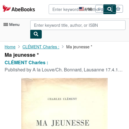
Skip to main content
AbeBooks.com
USD
Sign in
Site
shopping
preferences
Menu
My Account
Home
CLÉMENT Charles :
Ma jeunesse *
Ma jeunesse *
My Purchases
CLÉMENT Charles :
Advanced Search
Published by
A la Louve/Ch. Bonnard, Lausanne 17.4.1936.
Browse Collections
Rare Books
Art & Collectibles
Textbooks
Sellers
Start Selling