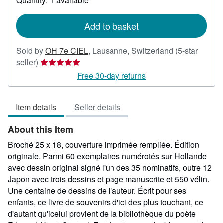
Quantity: 1 available
shipping
rates
Add to basket
Sold by
OH 7e CIEL
,
Lausanne, Switzerland
(5-star
Seller
seller)
rating
Free 30-day returns
5
out
Item details
Seller details
of
5
About this Item
stars
Broché 25 x 18, couverture imprimée rempliée. Édition
originale. Parmi 60 exemplaires numérotés sur Hollande
avec dessin original signé l'un des 35 nominatifs, outre 12
Japon avec trois dessins et page manuscrite et 550 vélin.
Une centaine de dessins de l'auteur. Écrit pour ses
enfants, ce livre de souvenirs d'ici des plus touchant, ce
d'autant qu'icelui provient de la bibliothèque du poète