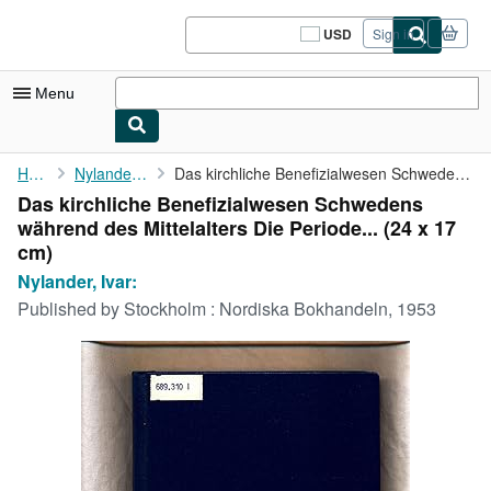
Skip to main content
AbeBooks.com
USD
Sign in
Site
shopping
preferences
Menu
My Account
Home
Nylander, Ivar:
Das kirchliche Benefizialwesen Schwedens während des ...
Das kirchliche Benefizialwesen Schwedens
My Purchases
während des Mittelalters Die Periode... (24 x 17
Sign Off
cm)
Nylander, Ivar:
Advanced Search
Published by
Stockholm : Nordiska Bokhandeln, 1953
Browse Collections
Rare Books
Art & Collectibles
Textbooks
Sellers