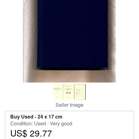
Start Selling
Help
CLOSE
Seller Image
Buy Used -
24 x 17 cm
Condition: Used - Very good
US$ 29.77
Price