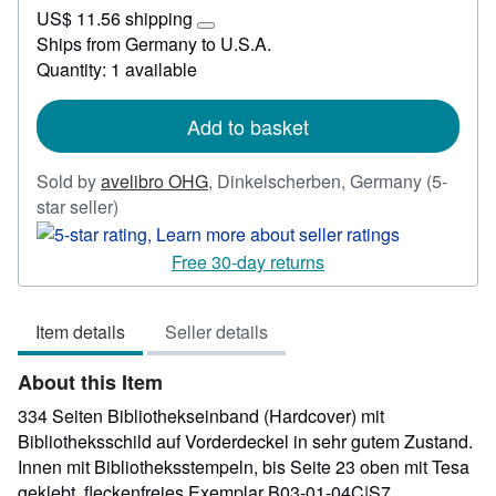
US$
US$ 11.56 shipping
29.77
Learn
Ships from Germany to U.S.A.
more
Quantity: 1 available
about
shipping
rates
Add to basket
Sold by
avelibro OHG
,
Dinkelscherben, Germany
(5-
Seller
star seller)
rating
5
Free 30-day returns
out
of
Item details
Seller details
5
stars
About this Item
334 Seiten Bibliothekseinband (Hardcover) mit
Bibliotheksschild auf Vorderdeckel in sehr gutem Zustand.
Innen mit Bibliotheksstempeln, bis Seite 23 oben mit Tesa
geklebt, fleckenfreies Exemplar B03-01-04C|S7