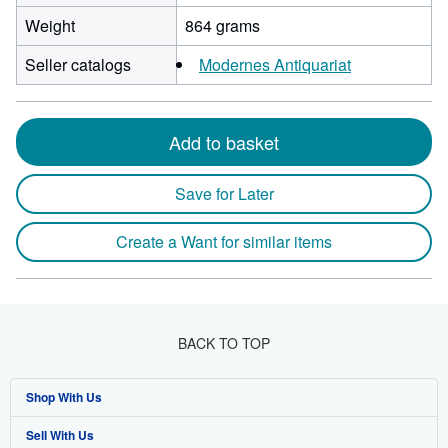
Weight
864 grams
Seller catalogs
Modernes Antiquariat
Add to basket
Save for Later
Create a Want for similar items
BACK TO TOP
Shop With Us
Sell With Us
Advanced Search