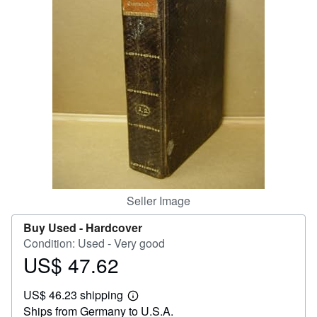
Help
CLOSE
Seller Image
Buy Used -
Hardcover
Condition: Used - Very good
US$ 47.62
Price
US$
US$ 46.23 shipping
47.62
Learn
Ships from Germany to U.S.A.
more