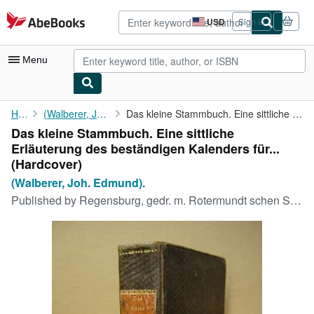
Skip to main content
AbeBooks.com
USD
Sign in
Site
shopping
preferences
Menu
My Account
Home
(Walberer, Joh. Edmund).
Das kleine Stammbuch. Eine sittliche Erläuterung des beständigen...
Das kleine Stammbuch. Eine sittliche
My Purchases
Erläuterung des beständigen Kalenders für...
Advanced Search
(Hardcover)
(Walberer, Joh. Edmund).
Browse Collections
Published by
Regensburg, gedr. m. Rotermundt schen Schriften, 1816
Rare Books
Art & Collectibles
Textbooks
Sellers
Start Selling