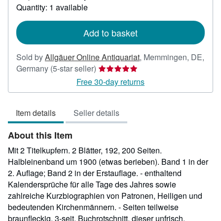
about
Quantity: 1 available
shipping
rates
Add to basket
Sold by
Allgäuer Online Antiquariat
,
Memmingen, DE,
Seller
Germany
(5-star seller)
rating
Free 30-day returns
5
out
Item details
Seller details
of
5
About this Item
stars
Mit 2 Titelkupfern. 2 Blätter, 192, 200 Seiten.
Halbleinenband um 1900 (etwas berieben). Band 1 in der
2. Auflage; Band 2 in der Erstauflage. - enthaltend
Kalendersprüche für alle Tage des Jahres sowie
zahlreiche Kurzbiographien von Patronen, Heiligen und
bedeutenden Kirchenmännern. - Seiten teilweise
braunfleckig, 3-seit. Buchrotschnitt, dieser unfrisch,