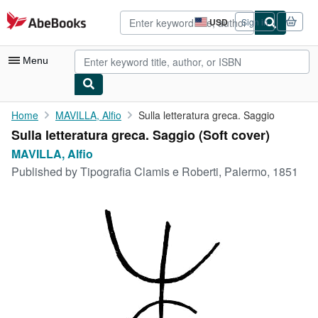
Skip to main content
AbeBooks.com
USD
Sign in
Site
shopping
preferences
Menu
My Account
Home
MAVILLA, Alfio
Sulla letteratura greca. Saggio
Sulla letteratura greca. Saggio (Soft cover)
My Purchases
MAVILLA, Alfio
Advanced Search
Published by
Tipografia Clamis e Roberti, Palermo, 1851
Browse Collections
Rare Books
Art & Collectibles
Textbooks
Sellers
Start Selling