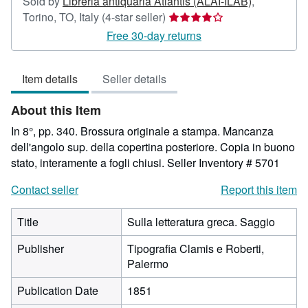
Sold by
Libreria antiquaria Atlantis (ALAI-ILAB)
,
Seller
Torino, TO, Italy
(4-star seller)
rating
Free 30-day returns
4
out
Item details
Seller details
of
5
About this Item
stars
In 8°, pp. 340. Brossura originale a stampa. Mancanza
dell'angolo sup. della copertina posteriore. Copia in buono
stato, interamente a fogli chiusi.
Seller Inventory # 5701
Contact seller
Report this item
Title
Sulla letteratura greca. Saggio
Publisher
Tipografia Clamis e Roberti,
Palermo
Publication Date
1851