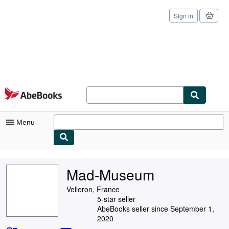
Sign in
Skip to main content
AbeBooks.com
Menu
My Account
Mad-Museum
My Purchases
Velleron, France
Sign Off
5-star seller
AbeBooks seller since September 1,
Advanced Search
2020