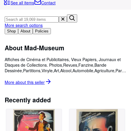
Browse Collections
See all items
Contact
Rare Books
Art & Collectibles
More search options
Textbooks
Shop
About
Policies
Sellers
About Mad-Museum
Start Selling
Affiches de Cinéma et Publicitaires, Vieux Papiers, Journaux et
Help
Disques de Collections. Photos,Revues,Fanzine,Bande
Dessinée,Partitions,Vinyle,Art,Alcool,Automobile,Agriculture,Parf
CLOSE
Up,Livres,Armée,Guerre,Religion,Peintures,Gravures
More about this
seller
Recently added