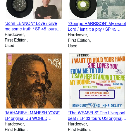
sung by William CLAUSON /
Box with 2 x 78 tours 10 each
(25 cm) US original / RCA
VICTOR Y-4004 Little Nipper
Series (1954)
"John LENNON" Love / Give
"George HARRISON" My sweet
me some truth / SP 45 tours
Lord / Isn't it a pity / SP 45
original U.K. PARLOPHONE R
Hardcover
tours original français PATHE
Hardcover
6059 (1970)
First Edition
MARCONI 2C 006-04692 M
First Edition
Used
(APPLE 1970)
Used
"MAHARISHI MAHESH YOGI"
"The WEASELS" The Liverpool
LP original US WORLD
beat / LP 33 tours US original
PACIFIC WPS-21446 Stereo
Hardcover
MERCURY WING 16282
Hardcover
(1967)
First Edition
Stereo (1964)
First Edition