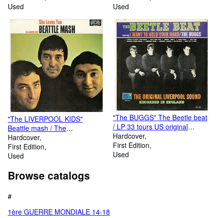
Used
Used
"The BUGGS" The Beetle beat
"The LIVERPOOL KIDS"
/ LP 33 tours US original
Beattle mash / The
CORONET CX-212 Mono
Hardcover
LIVERPOOL KIDS aussi
Hardcover
(1964)
First Edition
nommés The LIVERPOOL
First Edition
Used
MOPTOPS ainsi que The
Used
SCHOOLBOYS / LP 33 tours
Browse catalogs
US original PALACE 777 Mono
(1964)
#
1ère GUERRE MONDIALE 14-18