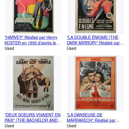
"HARVEY" Réalisé par Henry
"LA DOUBLE ÉNIGME (THE
KOSTER en 1950 d'après la
DARK MIRROR)" Réalisé par
pièce de Mary CHASE avec
Used
Robert SIODMAK en 1946
Used
James STEWART / Affiche
avec Olivia DE HAVILLAND /
originale française entoilée /
Affiche originale française
Litho par Constantin BELINSKY
entoilée / Litho par René
/ AFFICHES GAILLARD (1951)
LEFEBVRE / AFFICHES
/ Format entoilé: 63x83cm /
GAILLARD (1946) / Format
Bon état
entoilé: 65x85cm / Parfait état
"DEUX SOEURS VIVAIENT EN
"LA DANSEUSE DE
PAIX" (THE BACHELOR AND
MARRAKECH" Réalisé par
THE BOBBY-SOXER) Réalisé
Used
Léon MATHOT en 1950 avec
Used