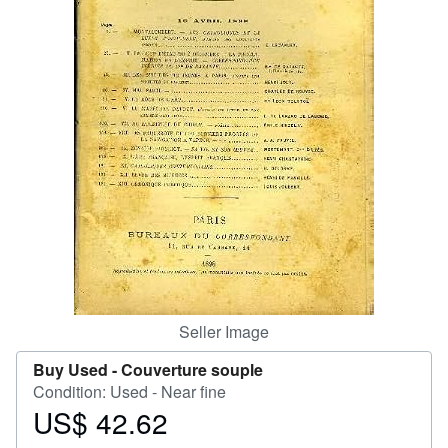
Start Selling
Help
CLOSE
Seller Image
Buy Used -
Couverture souple
Condition: Used - Near fine
US$ 42.62
Price
US$