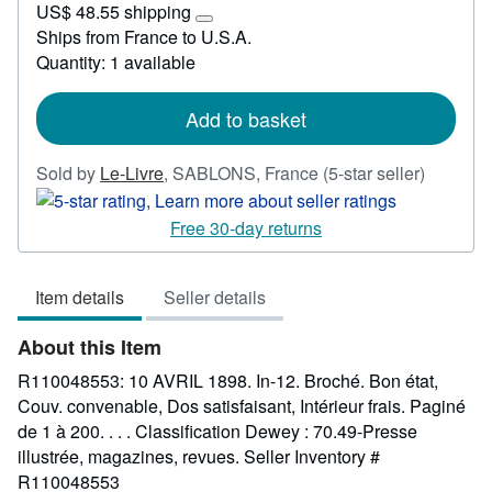
US$ 48.55 shipping
42.62
Learn
Ships from France to U.S.A.
more
Quantity: 1 available
about
shipping
rates
Add to basket
Seller
Sold by
Le-Livre
,
SABLONS, France
(5-star seller)
rating
5
Free 30-day returns
out
of
Item details
Seller details
5
stars
About this Item
R110048553: 10 AVRIL 1898. In-12. Broché. Bon état,
Couv. convenable, Dos satisfaisant, Intérieur frais. Paginé
de 1 à 200. . . . Classification Dewey : 70.49-Presse
illustrée, magazines, revues.
Seller Inventory #
R110048553