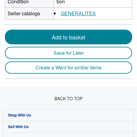
Condition
bon
Seller catalogs
GENERALITES
Add to basket
Save for Later
Create a Want for similar items
BACK TO TOP
Shop With Us
Sell With Us
Advanced Search