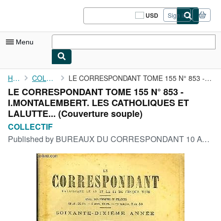
Skip to main content
AbeBooks.com
USD
Sign in
Site
shopping
preferences
Menu
My Account
Home
COLLECTIF
LE CORRESPONDANT TOME 155 N° 853 - I.MONTALEMBERT. LES ...
LE CORRESPONDANT TOME 155 N° 853 -
My Purchases
I.MONTALEMBERT. LES CATHOLIQUES ET
Sign Off
LALUTTE... (Couverture souple)
COLLECTIF
Advanced Search
Published by
BUREAUX DU CORRESPONDANT 10 AVRIL 1898, 1898
Browse Collections
Rare Books
Art & Collectibles
Textbooks
Sellers