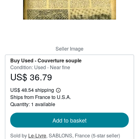
Help
CLOSE
Seller Image
Buy Used -
Couverture souple
Condition: Used - Near fine
US$ 36.79
Price
US$
US$ 48.54 shipping
36.79
Learn
Ships from France to U.S.A.
more
about
Quantity: 1 available
shipping
rates
Add to basket
Seller
Sold by
Le-Livre
,
SABLONS, France
(5-star seller)