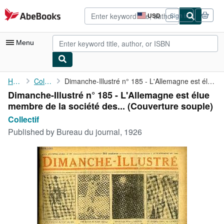
Skip to main content
AbeBooks.com
USD
Sign in
Site
shopping
preferences
Menu
My Account
Home
Collectif
Dimanche-Illustré n° 185 - L'Allemagne est élue membre de la ...
Dimanche-Illustré n° 185 - L'Allemagne est élue
My Purchases
membre de la société des... (Couverture souple)
Advanced Search
Collectif
Published by
Bureau du journal, 1926
Browse Collections
Rare Books
Art & Collectibles
Textbooks
Sellers
Start Selling