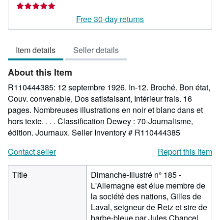
rating
5
Free 30-day returns
out
of
Item details
Seller details
5
stars
About this Item
R110444385: 12 septembre 1926. In-12. Broché. Bon état,
Couv. convenable, Dos satisfaisant, Intérieur frais. 16
pages. Nombreuses illustrations en noir et blanc dans et
hors texte. . . . Classification Dewey : 70-Journalisme,
édition. Journaux.
Seller Inventory # R110444385
Contact seller
Report this item
Title
Dimanche-Illustré n° 185 -
L'Allemagne est élue membre de
la société des nations, Gilles de
Laval, seigneur de Retz et sire de
barbe-bleue par Jules Chancel,