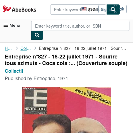
Skip to main content
AbeBooks.com
USD
Sign in
Site
shopping
preferences
Menu
My Account
Home
Collectif
Entreprise n°827 - 16-22 juillet 1971 - Sourire tous azimuts - ...
Entreprise n°827 - 16-22 juillet 1971 - Sourire
My Purchases
tous azimuts - Coca cola :... (Couverture souple)
Advanced Search
Collectif
Published by
Entreprise, 1971
Browse Collections
Rare Books
Art & Collectibles
Textbooks
Sellers
Start Selling