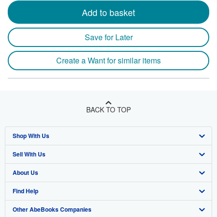
Add to basket
Save for Later
Create a Want for similar items
BACK TO TOP
Shop With Us
Sell With Us
Advanced Search
About Us
Browse Collections
Start Selling
Find Help
My Account
Join Our Affiliate Program
About AbeBooks
Other AbeBooks Companies
My Orders
Book Buyback
Media
Help