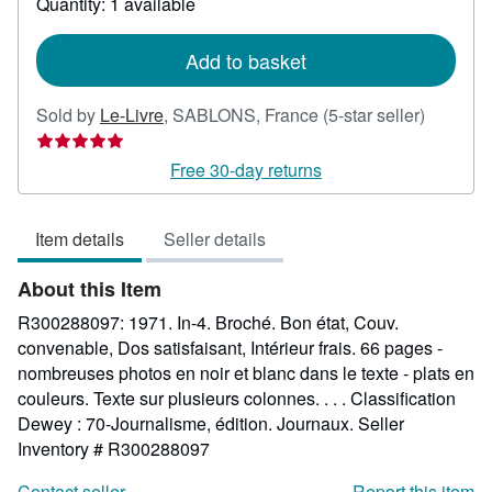
Quantity: 1 available
shipping
rates
Add to basket
Seller
Sold by
Le-Livre
,
SABLONS, France
(5-star seller)
rating
5
Free 30-day returns
out
of
Item details
Seller details
5
stars
About this Item
R300288097: 1971. In-4. Broché. Bon état, Couv.
convenable, Dos satisfaisant, Intérieur frais. 66 pages -
nombreuses photos en noir et blanc dans le texte - plats en
couleurs. Texte sur plusieurs colonnes. . . . Classification
Dewey : 70-Journalisme, édition. Journaux.
Seller
Inventory # R300288097
Contact seller
Report this item