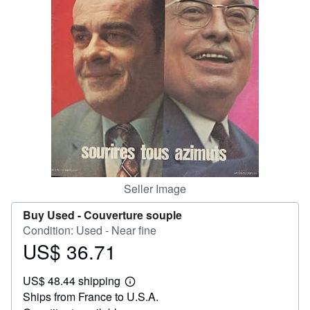
Help
CLOSE
Seller Image
Buy Used -
Couverture souple
Condition: Used - Near fine
US$ 36.71
Price
US$
US$ 48.44 shipping
36.71
Learn
Ships from France to U.S.A.
more
about