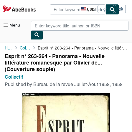
Skip to main content
AbeBooks.com
USD
Sign in
Site
shopping
preferences
Menu
My Account
Home
Collectif
Esprit n° 263-264 - Panorama - Nouvelle littérature romanesque ...
Esprit n° 263-264 - Panorama - Nouvelle
My Purchases
littérature romanesque par Olivier de...
Advanced Search
(Couverture souple)
Collectif
Browse Collections
Published by
Bureau de la revue Juillet-Aout 1958, 1958
Rare Books
Art & Collectibles
Textbooks
Sellers
Start Selling