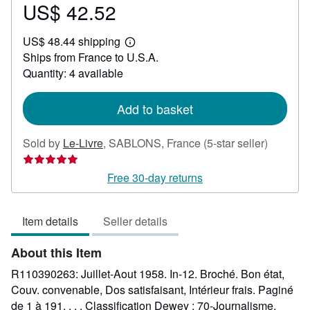
US$ 42.52
Price
US$
US$ 48.44 shipping
42.52
Learn
Ships from France to U.S.A.
more
about
Quantity: 4 available
shipping
rates
Add to basket
Seller
Sold by
Le-Livre
,
SABLONS, France
(5-star seller)
rating
5
Free 30-day returns
out
of
Item details
Seller details
5
stars
About this Item
R110390263: Juillet-Aout 1958. In-12. Broché. Bon état,
Couv. convenable, Dos satisfaisant, Intérieur frais. Paginé
de 1 à 191. . . . Classification Dewey : 70-Journalisme,