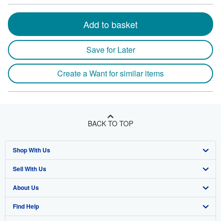
Add to basket
Save for Later
Create a Want for similar items
BACK TO TOP
Shop With Us
Sell With Us
Advanced Search
About Us
Browse Collections
Start Selling
Find Help
My Account
Join Our Affiliate Program
About AbeBooks