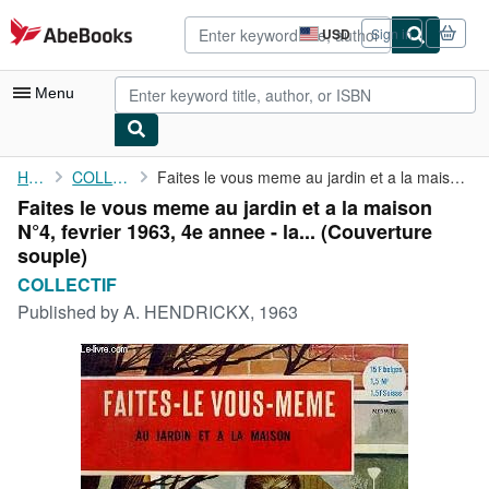
Skip to main content
AbeBooks.com
USD
Sign in
Site
shopping
preferences
Menu
My Account
Home
COLLECTIF
Faites le vous meme au jardin et a la maison N°4, fevrier 1963, ...
Faites le vous meme au jardin et a la maison
My Purchases
N°4, fevrier 1963, 4e annee - la... (Couverture
Advanced Search
souple)
COLLECTIF
Browse Collections
Published by
A. HENDRICKX, 1963
Rare Books
Art & Collectibles
Textbooks
Sellers
Start Selling