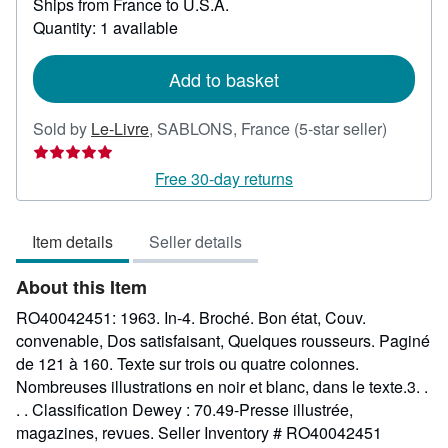
Ships from France to U.S.A.
more
about
Quantity: 1 available
shipping
rates
Add to basket
Seller
Sold by
Le-Livre
,
SABLONS, France
(5-star seller)
rating
5
Free 30-day returns
out
of
Item details
Seller details
5
stars
About this Item
RO40042451: 1963. In-4. Broché. Bon état, Couv.
convenable, Dos satisfaisant, Quelques rousseurs. Paginé
de 121 à 160. Texte sur trois ou quatre colonnes.
Nombreuses illustrations en noir et blanc, dans le texte.3. .
. . Classification Dewey : 70.49-Presse illustrée,
magazines, revues.
Seller Inventory # RO40042451