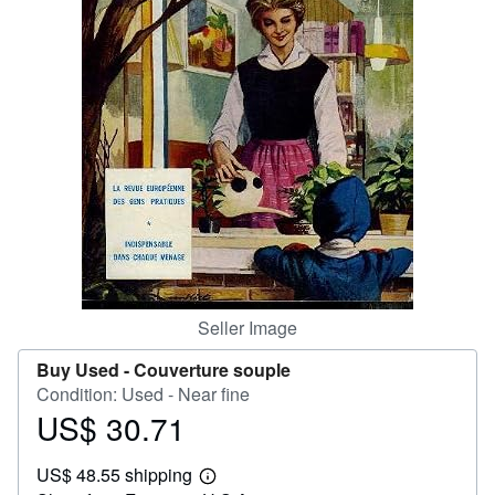
Help
CLOSE
Seller Image
Buy Used -
Couverture souple
Condition: Used - Near fine
US$ 30.71
Price
US$
US$ 48.55 shipping
30.71
Learn