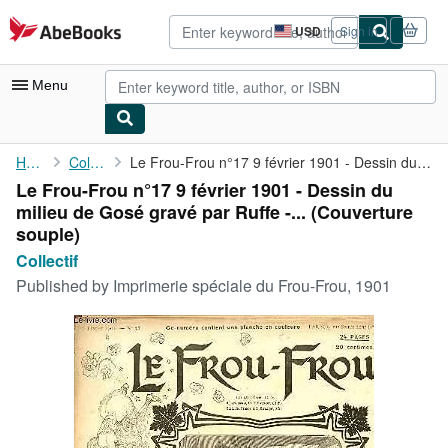
Skip to main content
AbeBooks.com
USD
Sign in
Site
shopping
preferences
Menu
My Account
Home
Collectif
Le Frou-Frou n°17 9 février 1901 - Dessin du milieu de Gosé ...
Le Frou-Frou n°17 9 février 1901 - Dessin du
My Purchases
milieu de Gosé gravé par Ruffe -... (Couverture
Advanced Search
souple)
Collectif
Browse Collections
Published by
Imprimerie spéciale du Frou-Frou, 1901
Rare Books
Art & Collectibles
Textbooks
Sellers
Start Selling