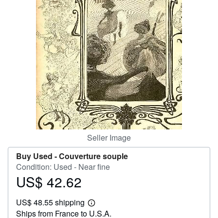
Help
CLOSE
Seller Image
Buy Used -
Couverture souple
Condition: Used - Near fine
US$ 42.62
Price
US$
US$ 48.55 shipping
42.62
Learn
Ships from France to U.S.A.
more