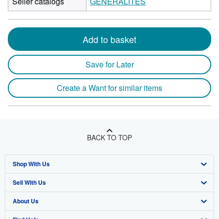
Seller catalogs
GENERALITES
Add to basket
Save for Later
Create a Want for similar items
BACK TO TOP
Shop With Us
Sell With Us
Advanced Search
About Us
Browse Collections
Start Selling