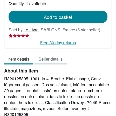
about
Quantity: 1 available
shipping
rates
Add to basket
Seller
Sold by
Le-Livre
,
SABLONS, France
(5-star seller)
rating
5
Free 30-day returns
out
of
Item details
Seller details
5
stars
About this Item
R320125305: 1901. In-4. Broché. Etat d'usage, Couv.
légèrement passée, Dos satisfaisant, Intérieur acceptable.
20 pages - 1er plat illustré en noir et blanc - nombreux
dessins en noir et blanc dans le texte - un dessin en
couleur hors texte. . . . Classification Dewey : 70.49-Presse
illustrée, magazines, revues.
Seller Inventory #
R320125305