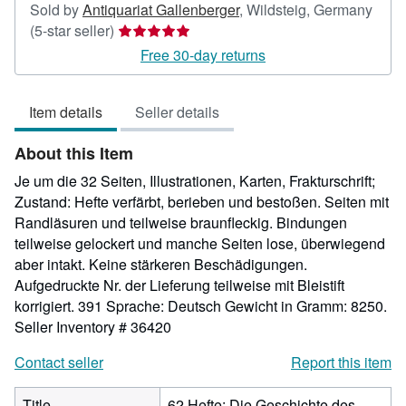
Sold by
Antiquariat Gallenberger
,
Wildsteig, Germany
Seller
(5-star seller)
rating
Free 30-day returns
5
out
Item details
Seller details
of
5
About this Item
stars
Je um die 32 Seiten, Illustrationen, Karten, Frakturschrift;
Zustand: Hefte verfärbt, berieben und bestoßen. Seiten mit
Randläsuren und teilweise braunfleckig. Bindungen
teilweise gelockert und manche Seiten lose, überwiegend
aber intakt. Keine stärkeren Beschädigungen.
Aufgedruckte Nr. der Lieferung teilweise mit Bleistift
korrigiert. 391 Sprache: Deutsch Gewicht in Gramm: 8250.
Seller Inventory # 36420
Contact seller
Report this item
Title
62 Hefte: Die Geschichte des