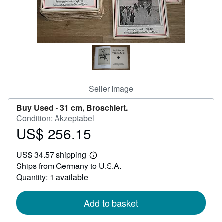
Help
CLOSE
Seller Image
Buy Used -
31 cm, Broschiert.
Condition: Akzeptabel
US$ 256.15
Price
US$
US$ 34.57 shipping
256.15
Learn
Ships from Germany to U.S.A.
more
about
Quantity: 1 available
shipping
rates
Add to basket