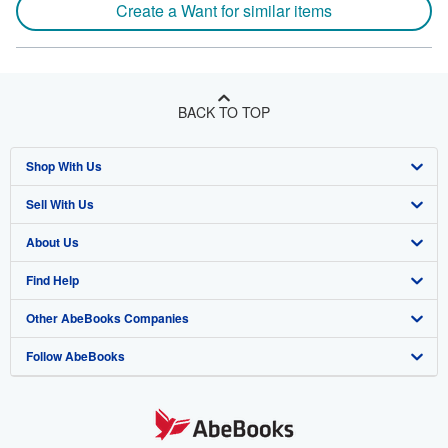
Create a Want for similar items
BACK TO TOP
Shop With Us
Sell With Us
Advanced Search
About Us
Browse Collections
Start Selling
Find Help
My Account
Join Our Affiliate Program
About AbeBooks
Other AbeBooks Companies
My Orders
Book Buyback
Media
Help
Follow AbeBooks
View Basket
Refer a seller
Careers
Customer Support
AbeBooks.co.uk
Forums
AbeBooks.de
Privacy Policy
AbeBooks.fr