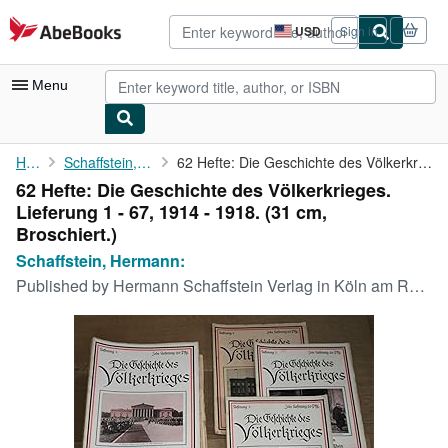
Skip to main content
AbeBooks.com
USD
Sign in
Site
shopping
preferences
Menu
My Account
Home
Schaffstein, Hermann:
62 Hefte: Die Geschichte des Völkerkrieges. Lieferung 1 - 67, ...
62 Hefte: Die Geschichte des Völkerkrieges.
My Purchases
Lieferung 1 - 67, 1914 - 1918. (31 cm,
Advanced Search
Broschiert.)
Schaffstein, Hermann:
Browse Collections
Published by
Hermann Schaffstein Verlag in Köln am Rhein, 1914-1918., 1914
Rare Books
Art & Collectibles
Textbooks
Sellers
Start Selling