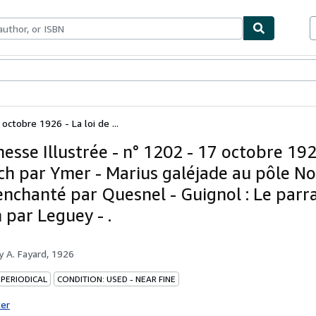
bles
Textbooks
Sellers
Start Selling
octobre 1926 - La loi de ...
esse Illustrée - n° 1202 - 17 octobre 1926
ch par Ymer - Marius galéjade au pôle No
enchanté par Quesnel - Guignol : Le parr
 par Leguey - .
by
A. Fayard, 1926
 PERIODICAL
CONDITION: USED - NEAR FINE
ter