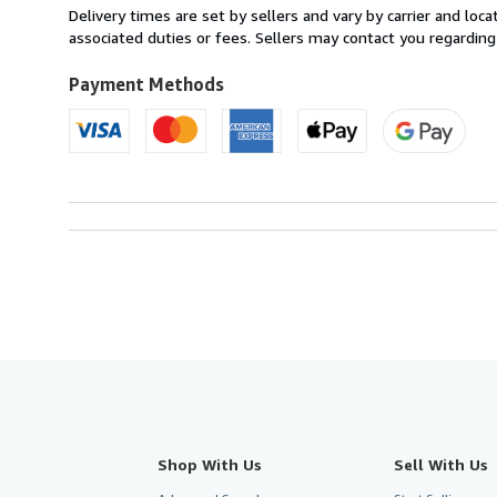
from
Delivery times are set by sellers and vary by carrier and lo
France
associated duties or fees. Sellers may contact you regarding
to
U.S.A.
Payment Methods
Shop With Us
Sell With Us