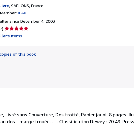
Livre
,
SABLONS, France
n Member:
ILAB
ller since December 4, 2003
Seller
r)
rating
ller's items
5
out
of
copies of this book
5
stars
e, Livré sans Couverture, Dos frotté, Papier jauni. 8 pages ill
 au dos - marge trouée. . . . Classification Dewey : 70.49-Pres