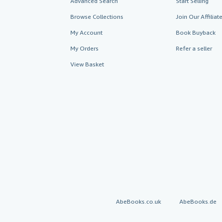
Advanced Search
Start Selling
Browse Collections
Join Our Affilia
My Account
Book Buyback
My Orders
Refer a seller
View Basket
AbeBooks.co.uk
AbeBooks.de