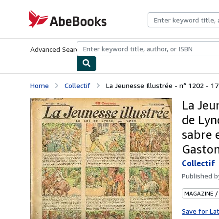
Skip to main content
AbeBooks.com
Advanced Search
Browse Collections
Rare Books
Art & Collecti
Home
Collectif
La Jeunesse Illustrée - n° 1202 - 17 
La Jeun
de Lyn
sabre 
Gaston
Collectif
Published 
MAGAZINE /
Save for La