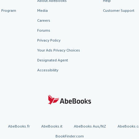
About AbeBooks
Help
te Program
Media
Customer Support
Careers
Forums
Privacy Policy
Your Ads Privacy Choices
Designated Agent
Accessibility
AbeBooks.fr
AbeBooks.it
AbeBooks Aus/NZ
AbeBooks.c
BookFinder.com