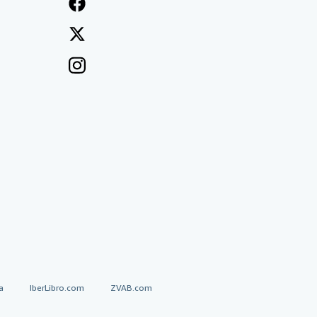
a
IberLibro.com
ZVAB.com