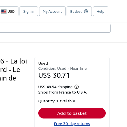
USD
Sign in
My Account
Basket
Help
Site
shopping
preferences
 - La loi
Used
rd - Le
Condition: Used - Near fine
US$ 30.71
ain de
US$ 48.54 shipping
Learn
Ships from France to U.S.A.
more
about
Quantity:
1 available
shipping
rates
Add to basket
Free 30-day returns