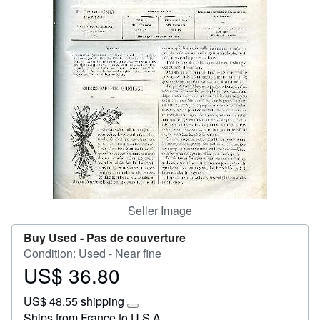
Start Selling
Help
CLOSE
Seller Image
Buy Used -
Pas de couverture
Condition: Used - Near fine
US$ 36.80
Price
US$
US$ 48.55 shipping
36.80
Learn
Ships from France to U.S.A.