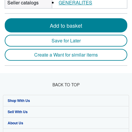
Seller catalogs
GENERALITES
Add to basket
Save for Later
Create a Want for similar items
BACK TO TOP
Shop With Us
Sell With Us
Advanced Search
About Us
Browse Collections
Start Selling