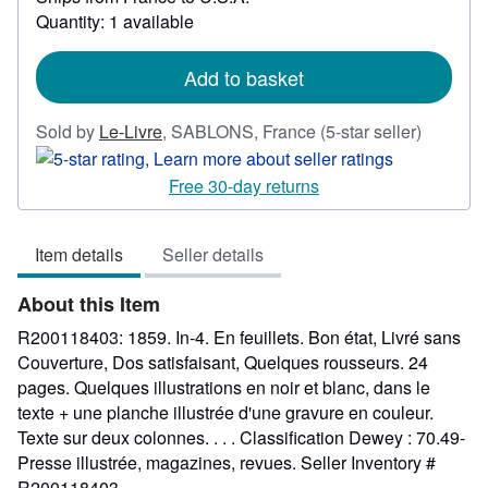
more
Quantity: 1 available
about
shipping
rates
Add to basket
Seller
Sold by
Le-Livre
,
SABLONS, France
(5-star seller)
rating
5
Free 30-day returns
out
of
Item details
Seller details
5
stars
About this Item
R200118403: 1859. In-4. En feuillets. Bon état, Livré sans
Couverture, Dos satisfaisant, Quelques rousseurs. 24
pages. Quelques illustrations en noir et blanc, dans le
texte + une planche illustrée d'une gravure en couleur.
Texte sur deux colonnes. . . . Classification Dewey : 70.49-
Presse illustrée, magazines, revues.
Seller Inventory #
R200118403