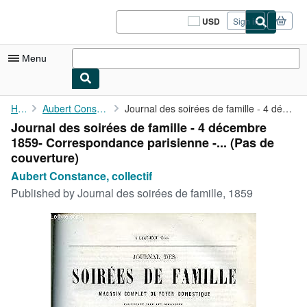
Skip to main content
AbeBooks.com
USD
Sign in
Site
shopping
preferences
Menu
My Account
Home
Aubert Constance, collectif
Journal des soirées de famille - 4 décembre 1859- Correspondance...
Journal des soirées de famille - 4 décembre
My Purchases
1859- Correspondance parisienne -... (Pas de
Sign Off
couverture)
Aubert Constance, collectif
Advanced Search
Published by
Journal des soirées de famille, 1859
Browse Collections
Rare Books
Art & Collectibles
Textbooks
Sellers