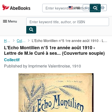
Skip to main content
AbeBooks.com
USD
Sign in
Site
shopping
preferences
Menu
My Account
Home
Collectif
L'Echo Montilien n°5 1re année août 1910 - Lettre de M.le Curé à...
L'Echo Montilien n°5 1re année août 1910 -
My Purchases
Lettre de M.le Curé à ses... (Couverture souple)
Advanced Search
Collectif
Published by
Imprimerie Valentinoise, 1910
Browse Collections
Rare Books
Art & Collectibles
Textbooks
Sellers
Start Selling