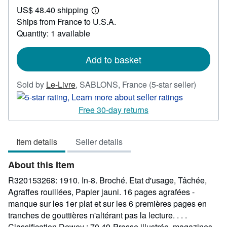
US$ 48.40 shipping
30.62
Learn
Ships from France to U.S.A.
more
about
Quantity: 1 available
shipping
rates
Add to basket
Seller
Sold by
Le-Livre
,
SABLONS, France
(5-star seller)
rating
5
Free 30-day returns
out
of
Item details
Seller details
5
stars
About this Item
R320153268: 1910. In-8. Broché. Etat d'usage, Tâchée,
Agraffes rouillées, Papier jauni. 16 pages agrafées -
manque sur les 1er plat et sur les 6 premières pages en
tranches de gouttières n'altérant pas la lecture. . . .
Classification Dewey : 70.49-Presse illustrée, magazines,