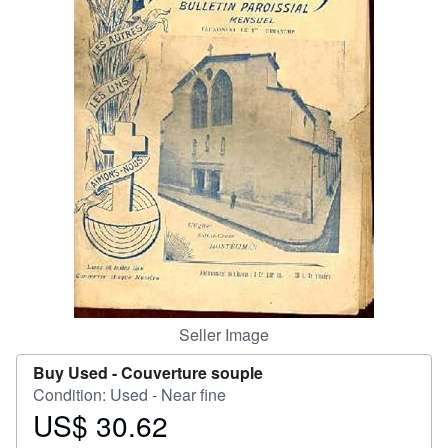
Help
CLOSE
Seller Image
Buy Used -
Couverture souple
Condition: Used - Near fine
US$ 30.62
Price
US$