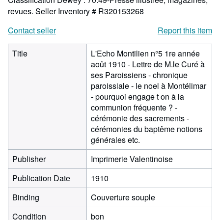
revues.
Seller Inventory # R320153268
Contact seller
Report this item
Title
L'Echo Montilien n°5 1re année
août 1910 - Lettre de M.le Curé à
ses Paroissiens - chronique
paroissiale - le noel à Montélimar
- pourquoi engage t on à la
communion fréquente ? -
cérémonie des sacrements -
cérémonies du baptême notions
générales etc.
Publisher
Imprimerie Valentinoise
Publication Date
1910
Binding
Couverture souple
Condition
bon