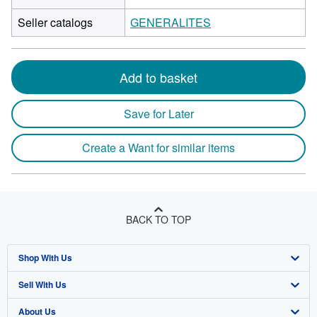
Seller catalogs
GENERALITES
Add to basket
Save for Later
Create a Want for similar items
BACK TO TOP
Shop With Us
Sell With Us
Advanced Search
About Us
Browse Collections
Start Selling