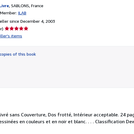
Livre
,
SABLONS, France
n Member:
ILAB
ller since December 4, 2003
Seller
r)
rating
ller's items
5
out
of
copies of this book
5
stars
ivré sans Couverture, Dos frotté, Intérieur acceptable. 24 pag
ssinées en couleurs et en noir et blanc. . . . Classification D