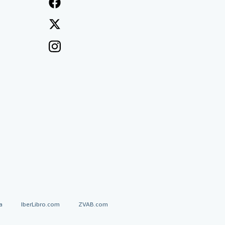
a
IberLibro.com
ZVAB.com