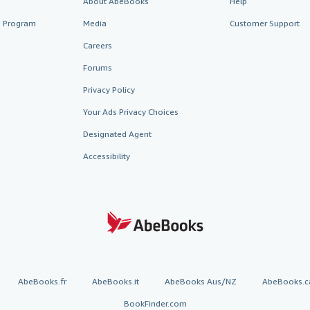
About AbeBooks
Help
te Program
Media
Customer Support
Careers
Forums
Privacy Policy
Your Ads Privacy Choices
Designated Agent
Accessibility
AbeBooks.fr
AbeBooks.it
AbeBooks Aus/NZ
AbeBooks.c
BookFinder.com