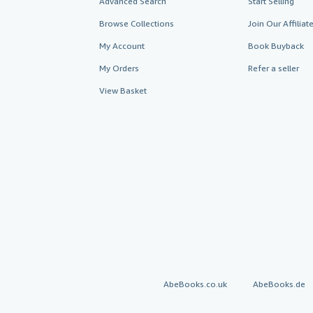
Advanced Search
Start Selling
Browse Collections
Join Our Affilia
My Account
Book Buyback
My Orders
Refer a seller
View Basket
AbeBooks.co.uk
AbeBooks.de