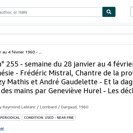
bles
Textbooks
Sellers
Start Selling
 au 4 février 1960 - ...
n° 255 - semaine du 28 janvier au 4 févrie
ésie - Frédéric Mistral, Chantre de la pr
zy Mathis et André Gaudelette - Et la dag
des mains par Geneviève Hurel - Les déch
by
Raymond Leblanc / Lombard / Dargaud, 1960
 PERIODICAL
CONDITION: USED - NEAR FINE
ter