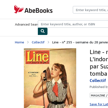
Skip to main content
AbeBooks.com
Advanced Search
Browse Collections
Rare Books
Art & Collecti
Home
Collectif
Line - n° 255 - semaine du 28 janvier
Line - 
L'indon
par Su
tomba 
Collectif
Published 
MAGAZINE /
Save for La