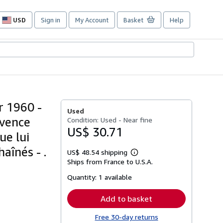
USD
Sign in
My Account
Basket
Help
Site
shopping
preferences
r 1960 -
Used
ovence
Condition: Used - Near fine
US$ 30.71
ue lui
aînés - .
US$ 48.54 shipping
Learn
Ships from France to U.S.A.
more
about
Quantity:
1 available
shipping
rates
Add to basket
Free 30-day returns