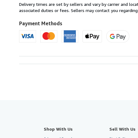
from
Delivery times are set by sellers and vary by carrier and lo
France
associated duties or fees. Sellers may contact you regarding
to
U.S.A.
Payment Methods
Shop With Us
Sell With Us