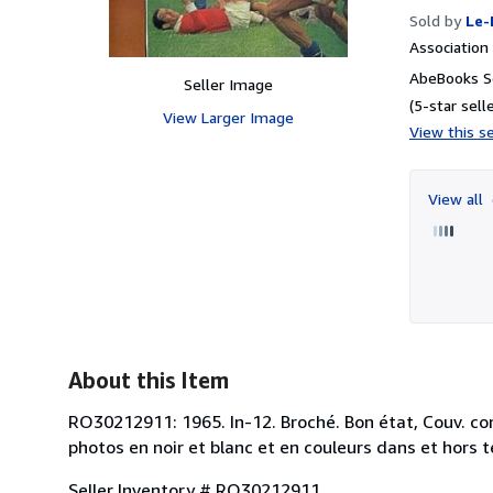
Sold by
Le-
Associatio
AbeBooks Se
Seller Image
(5-star selle
View Larger Image
View this se
View all
About this Item
RO30212911: 1965. In-12. Broché. Bon état, Couv. c
photos en noir et blanc et en couleurs dans et hors te
Seller Inventory # RO30212911