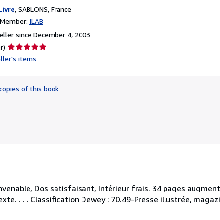
Livre
,
SABLONS, France
n Member:
ILAB
ller since December 4, 2003
Seller
r)
rating
ller's items
5
out
of
copies of this book
5
stars
onvenable, Dos satisfaisant, Intérieur frais. 34 pages augme
xte. . . . Classification Dewey : 70.49-Presse illustrée, magaz