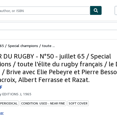
bles
Textbooks
Sellers
Start Selling
65 / Special champions / toute ...
 DU RUGBY - N°50 - juillet 65 / Special
ns / toute l'élite du rugby français / le
 / Brive avec Elie Pebeyre et Pierre Bess
croix, Albert Ferrasse et Razat.
F
by
EDITIONS J, 1965
 PERIODICAL
CONDITION: USED - NEAR FINE
SOFT COVER
ter