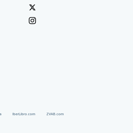
a
IberLibro.com
ZVAB.com