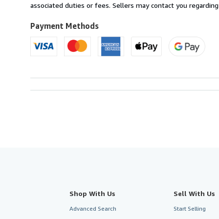
France
associated duties or fees. Sellers may contact you regarding
to
U.S.A.
Payment Methods
Shop With Us
Sell With Us
Advanced Search
Start Selling