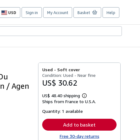
USD
Sign in
My Account
Basket
Help
Site
shopping
preferences
Used -
Soft cover
 Du
Condition: Used - Near fine
US$ 30.62
on / Agen
US$ 48.40 shipping
Learn
Ships from France to U.S.A.
more
about
Quantity:
1 available
shipping
rates
Add to basket
Free 30-day returns