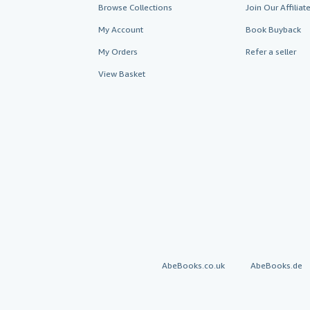
Browse Collections
Join Our Affilia
My Account
Book Buyback
My Orders
Refer a seller
View Basket
AbeBooks.co.uk
AbeBooks.de