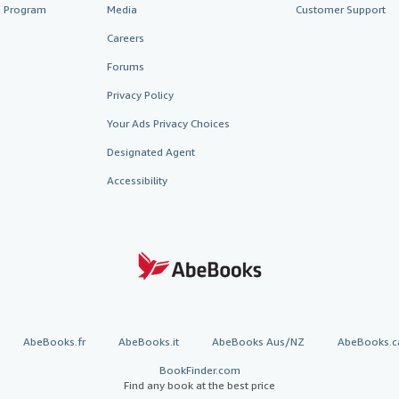
te Program
Media
Customer Support
Careers
Forums
Privacy Policy
Your Ads Privacy Choices
Designated Agent
Accessibility
AbeBooks.fr
AbeBooks.it
AbeBooks Aus/NZ
AbeBooks.c
BookFinder.com
Find any book at the best price