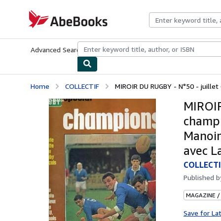
Skip to main content
AbeBooks.com
Advanced Search
Browse Collections
Rare Books
Art & Collecti
Home
COLLECTIF
MIROIR DU RUGBY - N°50 - juillet 
MIROIR
champio
Manoir
avec La
COLLECTI
Published 
MAGAZINE /
Save for La