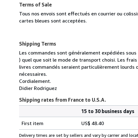
Terms of Sale
Tous nos envois sont effectués en courrier ou colis
cartes bleues sont acceptées.
Shipping Terms
Les commandes sont généralement expédiées sous un
) quel que soit le mode de transport choisi. Les fra
livres commandés seraient particulièrement lourds 
nécessaires.
Cordialement.
Didier Rodriguez
Shipping rates from France to U.S.A.
15 to 30 business days
Order
Shipping
quantity
First item
US$ 48.40
rates
from
Delivery times are set by sellers and vary by carrier and lo