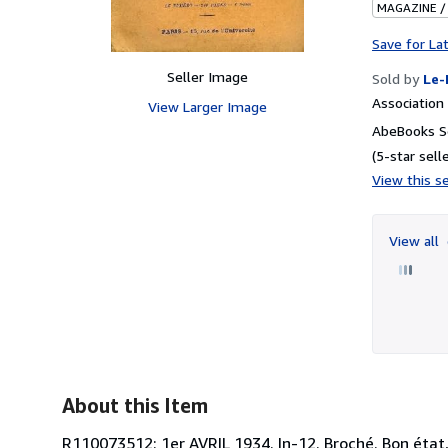
MAGAZINE /
Save for La
Seller Image
Sold by
Le-
Associatio
View Larger Image
AbeBooks Se
(5-star selle
View this se
View all
About this Item
R110073512: 1er AVRIL 1934. In-12. Broché. Bon état, C