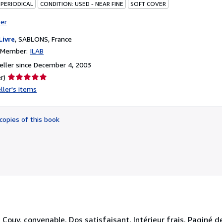
 PERIODICAL
CONDITION: USED - NEAR FINE
SOFT COVER
ter
Livre
,
SABLONS, France
n Member:
ILAB
ller since December 4, 2003
Seller
r)
rating
ller's items
5
out
of
copies of this book
5
stars
ouv. convenable, Dos satisfaisant, Intérieur frais. Paginé de 