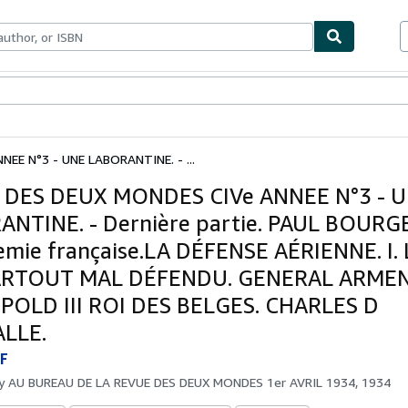
bles
Textbooks
Sellers
Start Selling
EE N°3 - UNE LABORANTINE. - ...
 DES DEUX MONDES CIVe ANNEE N°3 - 
NTINE. - Dernière partie. PAUL BOURG
emie française.LA DÉFENSE AÉRIENNE. I. 
ARTOUT MAL DÉFENDU. GENERAL ARMEN
POLD III ROI DES BELGES. CHARLES D
LLE.
F
by
AU BUREAU DE LA REVUE DES DEUX MONDES 1er AVRIL 1934, 1934