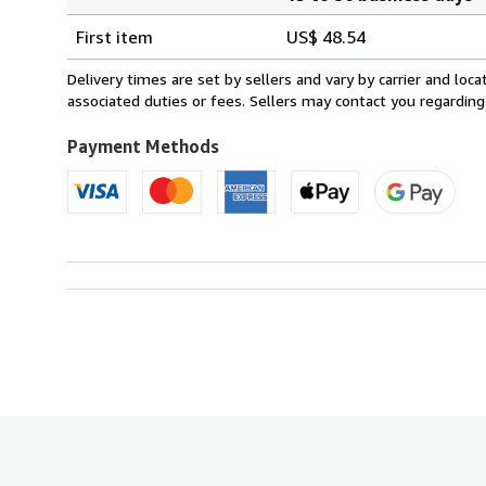
Order
Shipping
quantity
First item
US$ 48.54
rates
from
Delivery times are set by sellers and vary by carrier and lo
France
associated duties or fees. Sellers may contact you regarding
to
U.S.A.
Payment Methods