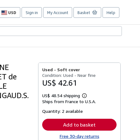
USD
Sign in
My Account
Basket
Help
Site
shopping
preferences
UNE
Used -
Soft cover
ET de
Condition: Used - Near fine
US$ 42.61
LE
GAUD.S.
US$ 48.54 shipping
Learn
Ships from France to U.S.A.
more
about
Quantity:
2 available
shipping
rates
Add to basket
Free 30-day returns