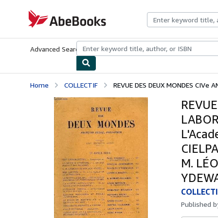
Skip to main content
AbeBooks.com
Advanced Search
Browse Collections
Rare Books
Art & Collecti
Home
COLLECTIF
REVUE DES DEUX MONDES CIVe ANN
REVUE
LABORA
L'Acad
CIELP
M. LÉO
YDEWA
COLLECTI
Published 