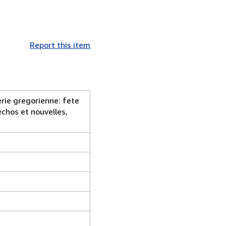
Report this item
erie gregorienne: fete
echos et nouvelles,