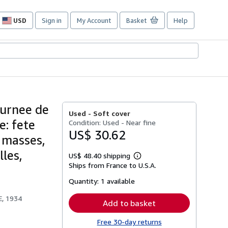
USD
Sign in
My Account
Basket
Help
Site
shopping
preferences
ournee de
Used -
Soft cover
e: fete
Condition: Used - Near fine
US$ 30.62
s masses,
lles,
US$ 48.40 shipping
Learn
Ships from France to U.S.A.
more
about
Quantity:
1 available
shipping
rates
E, 1934
Add to basket
Free 30-day returns