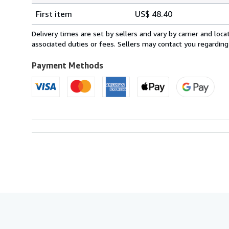
Shipping
quantity
First item
US$ 48.40
rates
from
Delivery times are set by sellers and vary by carrier and lo
France
associated duties or fees. Sellers may contact you regarding
to
U.S.A.
Payment Methods