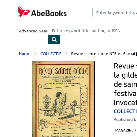
Skip to main content
AbeBooks.com
Advanced Search
Browse Collections
Rare Books
Art & Collecti
Home
COLLECTIF
Revue sainte cecile N°5 et 6, mai j
Revue s
la gild
de sai
festiv
invocat
COLLECTI
Published 
MAGAZINE /