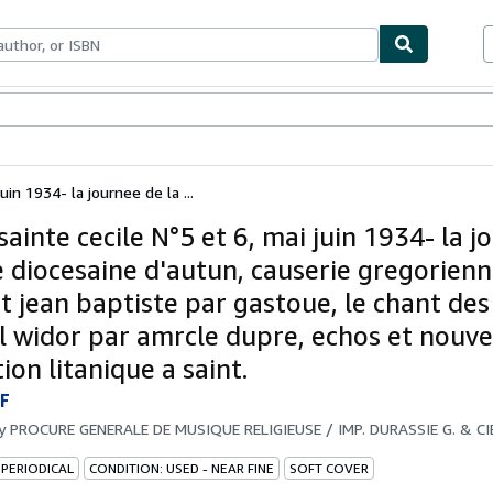
bles
Textbooks
Sellers
Start Selling
uin 1934- la journee de la ...
ainte cecile N°5 et 6, mai juin 1934- la j
e diocesaine d'autun, causerie gregorienn
nt jean baptiste par gastoue, le chant de
al widor par amrcle dupre, echos et nouve
ion litanique a saint.
F
by
PROCURE GENERALE DE MUSIQUE RELIGIEUSE / IMP. DURASSIE G. & CI
 PERIODICAL
CONDITION: USED - NEAR FINE
SOFT COVER