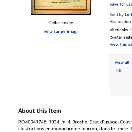
Save for La
Sold by
Le-
Associatio
Seller Image
AbeBooks Se
View Larger Image
(5-star selle
View this se
View all
About this Item
RO40041746: 1934. In-4. Broché. Etat d'usage, Couv.
illustrations en monochrome marron, dans le texte. T