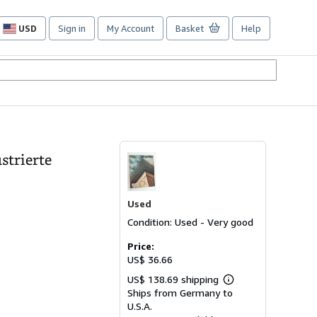
USD
Sign in
My Account
Basket
Help
Site
shopping
preferences
strierte
Used
Condition: Used - Very good
Price:
US$ 36.66
US$ 138.69 shipping
Learn
Ships from Germany to
more
about
U.S.A.
shipping