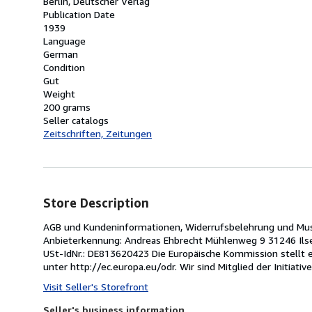
Berlin, Deutscher Verlag
Publication Date
1939
Language
German
Condition
Gut
Weight
200 grams
Seller catalogs
Zeitschriften, Zeitungen
Store Description
AGB und Kundeninformationen, Widerrufsbelehrung und Mus
Anbieterkennung: Andreas Ehbrecht Mühlenweg 9 31246 Ilse
USt-IdNr.: DE813620423 Die Europäische Kommission stellt ei
unter http://ec.europa.eu/odr. Wir sind Mitglied der Initia
Visit Seller's Storefront
Seller's business information