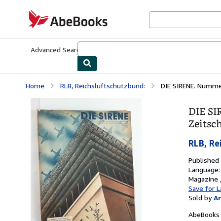
Skip to main content
AbeBooks.com
Advanced Search
Browse Collections
Rare Books
Art & Collecti
Home
RLB, Reichsluftschutzbund:
DIE SIRENE. Nummer 
DIE SI
Zeitsc
RLB, Re
Published
Language
Magazine /
Save for L
Sold by
An
AbeBooks 