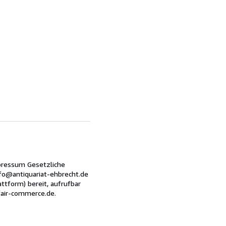
pressum Gesetzliche
fo@antiquariat-ehbrecht.de
ttform) bereit, aufrufbar
.fair-commerce.de.