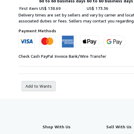
60 to 60 business days
60 to 60 business days
Order
Shipping
First item
US$ 138.69
US$ 173.36
quantity
rates
Delivery times are set by sellers and vary by carrier and lo
from
associated duties or fees. Sellers may contact you regarding
Germany
to
Payment Methods
U.S.A.
Check
Cash
PayPal
Invoice
Bank/Wire Transfer
Add to Wants
Shop With Us
Sell With Us