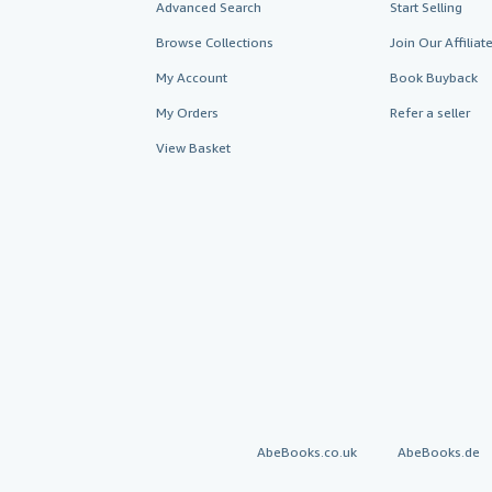
Advanced Search
Start Selling
Browse Collections
Join Our Affilia
My Account
Book Buyback
My Orders
Refer a seller
View Basket
AbeBooks.co.uk
AbeBooks.de