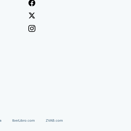
a
IberLibro.com
ZVAB.com