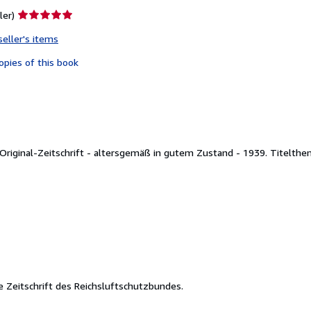
Seller
ler)
rating
seller's items
5
out
opies of this book
of
5
stars
rte Original-Zeitschrift - altersgemäß in gutem Zustand - 1939. Titel
te Zeitschrift des Reichsluftschutzbundes.