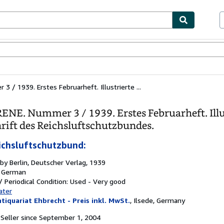
bles
Textbooks
Sellers
Start Selling
3 / 1939. Erstes Februarheft. Illustrierte ...
RENE. Nummer 3 / 1939. Erstes Februarheft. Illu
hrift des Reichsluftschutzbundes.
ichsluftschutzbund:
 by
Berlin, Deutscher Verlag, 1939
:
German
 Periodical
Condition: Used - Very good
ater
tiquariat Ehbrecht - Preis inkl. MwSt.
,
Ilsede, Germany
Seller since September 1, 2004