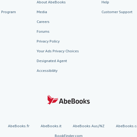
About AbeBooks
Help
te Program
Media
Customer Support
Careers
Forums
Privacy Policy
Your Ads Privacy Choices
Designated Agent
Accessibility
AbeBooks.fr
AbeBooks.it
AbeBooks Aus/NZ
AbeBooks.c
BookFinder.com