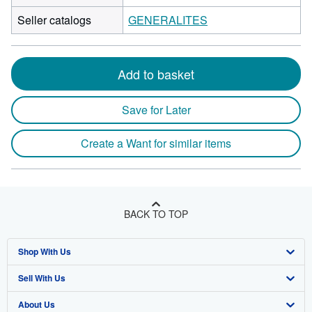
Seller catalogs
GENERALITES
Add to basket
Save for Later
Create a Want for similar items
BACK TO TOP
Shop With Us
Sell With Us
Advanced Search
About Us
Browse Collections
Start Selling