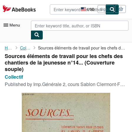
Skip to main content
AbeBooks.com
USD
Sign in
Site
shopping
preferences
Menu
My Account
Home
Collectif
Sources éléments de travail pour les chefs des chantiers de la ...
Sources éléments de travail pour les chefs des
My Purchases
chantiers de la jeunesse n°14... (Couverture
Advanced Search
souple)
Collectif
Browse Collections
Published by
Imp.Générale 2, cours Sablon Clermont-Ferrand, 1942
Rare Books
Art & Collectibles
Textbooks
Sellers
Start Selling