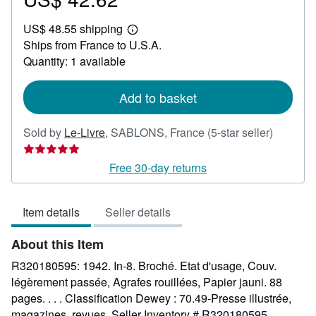
US$
US$ 48.55 shipping
42.62
Learn
Ships from France to U.S.A.
more
about
Quantity: 1 available
shipping
rates
Add to basket
Seller
Sold by
Le-Livre
,
SABLONS, France
(5-star seller)
rating
5
Free 30-day returns
out
of
Item details
Seller details
5
stars
About this Item
R320180595: 1942. In-8. Broché. Etat d'usage, Couv.
légèrement passée, Agrafes rouillées, Papier jauni. 88
pages. . . . Classification Dewey : 70.49-Presse illustrée,
magazines, revues.
Seller Inventory # R320180595