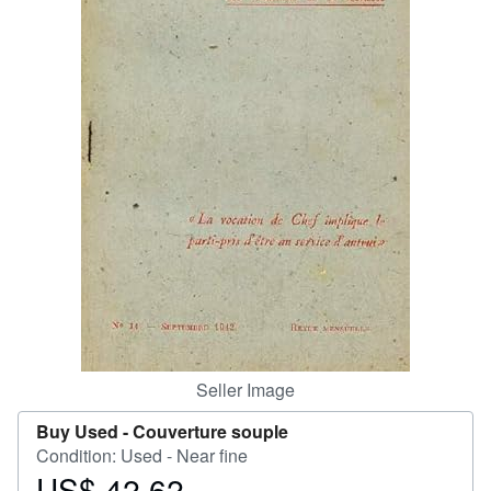
Help
CLOSE
Seller Image
Buy Used -
Couverture souple
Condition: Used - Near fine
US$ 42.62
Price