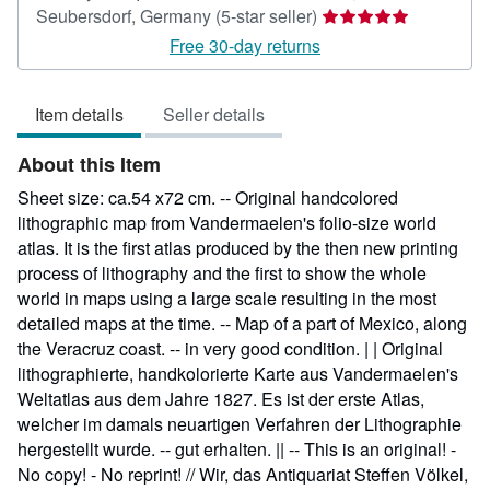
Seller
Seubersdorf, Germany
(5-star seller)
rating
Free 30-day returns
5
out
Item details
Seller details
of
5
About this Item
stars
Sheet size: ca.54 x72 cm. -- Original handcolored
lithographic map from Vandermaelen's folio-size world
atlas. It is the first atlas produced by the then new printing
process of lithography and the first to show the whole
world in maps using a large scale resulting in the most
detailed maps at the time. -- Map of a part of Mexico, along
the Veracruz coast. -- in very good condition. | | Original
lithographierte, handkolorierte Karte aus Vandermaelen's
Weltatlas aus dem Jahre 1827. Es ist der erste Atlas,
welcher im damals neuartigen Verfahren der Lithographie
hergestellt wurde. -- gut erhalten. || -- This is an original! -
No copy! - No reprint! // Wir, das Antiquariat Steffen Völkel,