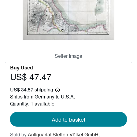
Help
CLOSE
Seller Image
Buy Used
US$ 47.47
Price
US$
US$ 34.57 shipping
47.47
Learn
Ships from Germany to U.S.A.
more
about
Quantity: 1 available
shipping
rates
Add to basket
Sold by
Antiquariat Steffen Völkel GmbH
,