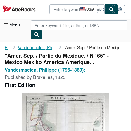
Skip to main content
AbeBooks.com
USD
Sign in
Site
shopping
preferences
Menu
My Account
Home
Vandermaelen, Philippe (1795-1869):
"Amer. Sep. / Partie du Mexique. / N° 65" - Mexico Mexiko ...
"Amer. Sep. / Partie du Mexique. / N° 65" -
My Purchases
Mexico Mexiko America Amerique...
Advanced Search
Vandermaelen, Philippe (1795-1869):
Published by
Bruxelles, 1825
Browse Collections
First Edition
Rare Books
Art & Collectibles
Textbooks
Sellers
Start Selling