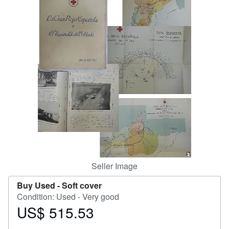
Help
CLOSE
Seller Image
Buy Used -
Soft cover
Condition: Used - Very good
US$ 515.53
Price
US$