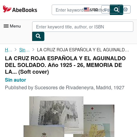
Skip to main content
AbeBooks.com
USD
Sign in
Site
shopping
preferences
Menu
My Account
Home
Sin autor
LA CRUZ ROJA ESPAÑOLA Y EL AGUINALDO DEL SOLDADO. Año 1925 - 26,...
LA CRUZ ROJA ESPAÑOLA Y EL AGUINALDO
My Purchases
DEL SOLDADO. Año 1925 - 26, MEMORIA DE
Advanced Search
LA... (Soft cover)
Sin autor
Browse Collections
Published by
Sucesores de Rivadeneyra, Madrid, 1927
Rare Books
Art & Collectibles
Textbooks
Sellers
Start Selling