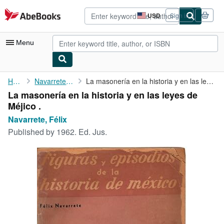
Skip to main content
AbeBooks.com
USD
Sign in
Site
shopping
preferences
Menu
My Account
Home
Navarrete, Félix
La masonería en la historia y en las leyes de Méjico .
La masonería en la historia y en las leyes de
My Purchases
Méjico .
Advanced Search
Navarrete, Félix
Published by
1962. Ed. Jus.
Browse Collections
Rare Books
Art & Collectibles
Textbooks
Sellers
Start Selling