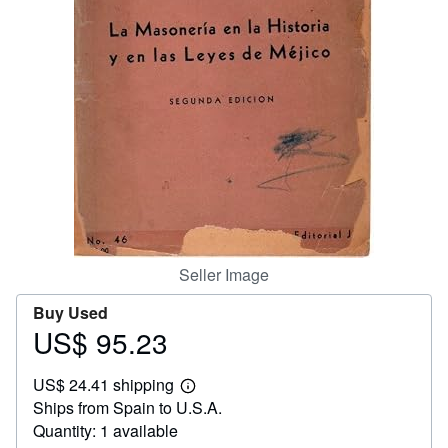
Help
CLOSE
Seller Image
Buy Used
US$ 95.23
Price
US$
US$ 24.41 shipping
95.23
Learn
Ships from Spain to U.S.A.
more
about
Quantity: 1 available
shipping