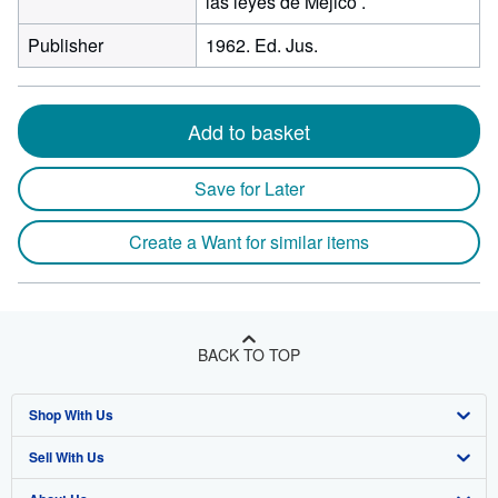
las leyes de Méjico .
Publisher
1962. Ed. Jus.
Add to basket
Save for Later
Create a Want for similar items
BACK TO TOP
Shop With Us
Sell With Us
Advanced Search