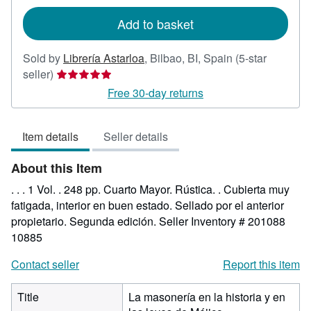
rates
Add to basket
Sold by
Librería Astarloa
,
Bilbao, BI, Spain
(5-star
Seller
seller)
rating
Free 30-day returns
5
out
Item details
Seller details
of
5
About this Item
stars
. . . 1 Vol. . 248 pp. Cuarto Mayor. Rústica. . Cubierta muy
fatigada, interior en buen estado. Sellado por el anterior
propietario. Segunda edición.
Seller Inventory # 201088
10885
Contact seller
Report this item
Title
La masonería en la historia y en