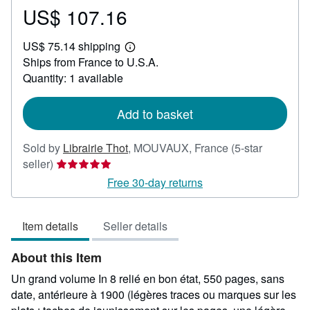
US$ 107.16
Price
US$
US$ 75.14 shipping
107.16
Learn
Ships from France to U.S.A.
more
about
Quantity: 1 available
shipping
rates
Add to basket
Sold by
Librairie Thot
,
MOUVAUX, France
(5-star
Seller
seller)
rating
Free 30-day returns
5
out
Item details
Seller details
of
5
About this Item
stars
Un grand volume In 8 relié en bon état, 550 pages, sans
date, antérieure à 1900 (légères traces ou marques sur les