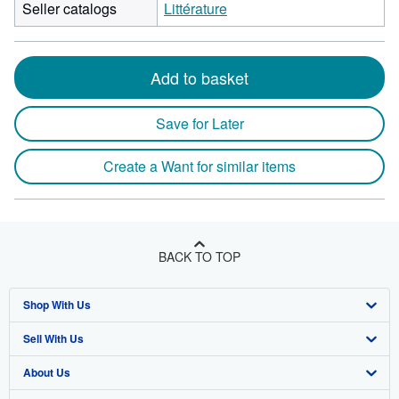
Seller catalogs
Littérature
Add to basket
Save for Later
Create a Want for similar items
BACK TO TOP
Shop With Us
Sell With Us
Advanced Search
About Us
Browse Collections
Start Selling