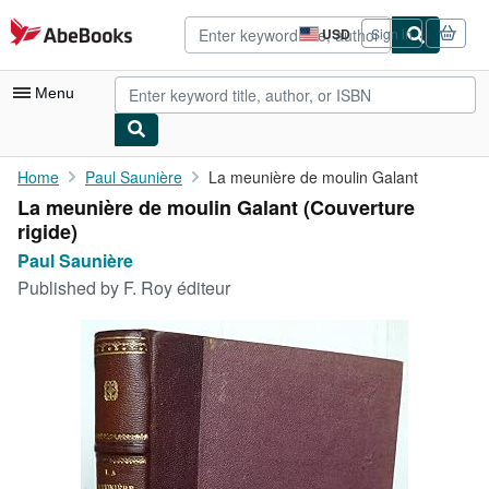
Skip to main content
AbeBooks.com
USD
Sign in
Site
shopping
preferences
Menu
My Account
Home
Paul Saunière
La meunière de moulin Galant
La meunière de moulin Galant (Couverture
My Purchases
rigide)
Advanced Search
Paul Saunière
Published by
F. Roy éditeur
Browse Collections
Rare Books
Art & Collectibles
Textbooks
Sellers
Start Selling