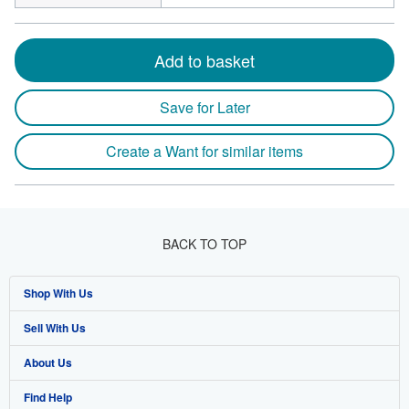
Add to basket
Save for Later
Create a Want for similar items
BACK TO TOP
Shop With Us
Sell With Us
Advanced Search
About Us
Browse Collections
Start Selling
Find Help
My Account
Join Our Affiliate Program
About AbeBooks