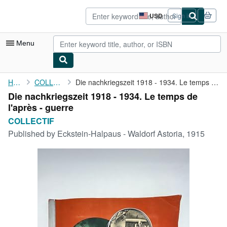
Skip to main content
AbeBooks.com
USD
Sign in
Site
shopping
preferences
Menu
My Account
Home
COLLECTIF
Die nachkriegszeit 1918 - 1934. Le temps de l'après - guerre
Die nachkriegszeit 1918 - 1934. Le temps de
My Purchases
l'après - guerre
Advanced Search
COLLECTIF
Published by
Eckstein-Halpaus - Waldorf Astoria, 1915
Browse Collections
Rare Books
Art & Collectibles
Textbooks
Sellers
Start Selling