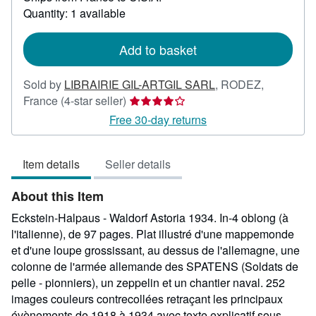
more
Quantity: 1 available
about
shipping
rates
Add to basket
Sold by
LIBRAIRIE GIL-ARTGIL SARL
,
RODEZ,
Seller
France
(4-star seller)
rating
Free 30-day returns
4
out
Item details
Seller details
of
5
About this Item
stars
Eckstein-Halpaus - Waldorf Astoria 1934. In-4 oblong (à
l'italienne), de 97 pages. Plat illustré d'une mappemonde
et d'une loupe grossissant, au dessus de l'allemagne, une
colonne de l'armée allemande des SPATENS (Soldats de
pelle - pionniers), un zeppelin et un chantier naval. 252
images couleurs contrecollées retraçant les principaux
évènements de 1918 à 1934 avec texte explicatif sous