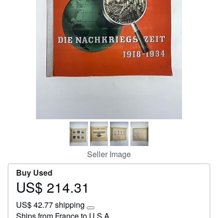
Help
CLOSE
Seller Image
Buy Used
US$ 214.31
Price
US$
US$ 42.77 shipping
214.31
Learn
Ships from France to U.S.A.