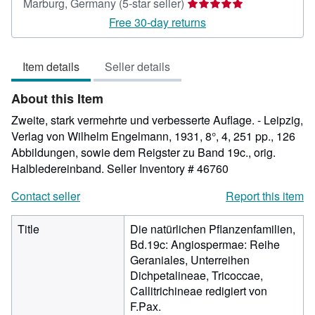
Seller
Marburg, Germany
(5-star seller)
rating
Free 30-day returns
5
out
Item details
Seller details
of
5
About this Item
stars
Zweite, stark vermehrte und verbesserte Auflage. - Leipzig,
Verlag von Wilhelm Engelmann, 1931, 8°, 4, 251 pp., 126
Abbildungen, sowie dem Reigster zu Band 19c., orig.
Halbledereinband.
Seller Inventory # 46760
Contact seller
Report this item
Title
Die natürlichen Pflanzenfamilien,
Bd.19c: Angiospermae: Reihe
Geraniales, Unterreihen
Dichpetalineae, Tricoccae,
Callitrichineae redigiert von
F.Pax.