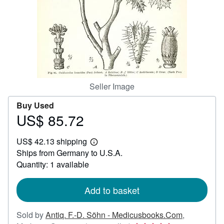
Start Selling
Help
CLOSE
Seller Image
Buy Used
US$ 85.72
Price
US$
US$ 42.13 shipping
85.72
Learn
Ships from Germany to U.S.A.
more
about
Quantity: 1 available
shipping
rates
Add to basket
Sold by
Antiq. F.-D. Söhn - Medicusbooks.Com
,