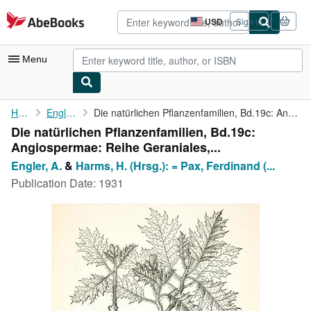
Skip to main content
AbeBooks.com
USD
Sign in
Site
shopping
preferences
Menu
My Account
Home
Engler, A.
Die natürlichen Pflanzenfamilien, Bd.19c: Angiospermae: Reihe ...
Die natürlichen Pflanzenfamilien, Bd.19c:
My Purchases
Angiospermae: Reihe Geraniales,...
Sign Off
Engler, A.
&
Harms, H. (Hrsg.): = Pax, Ferdinand (...
Publication Date:
1931
Advanced Search
Browse Collections
Rare Books
Art & Collectibles
Textbooks
Sellers