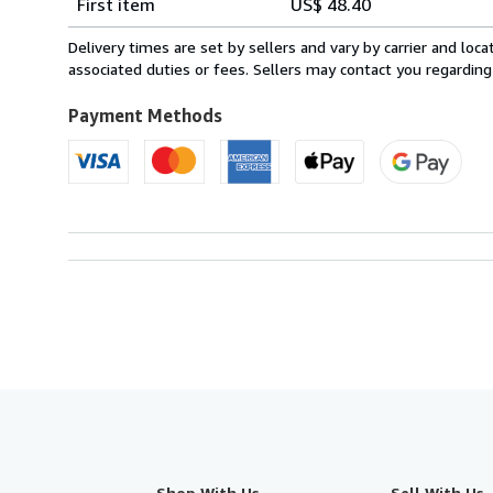
First item
US$ 48.40
rates
from
Delivery times are set by sellers and vary by carrier and lo
France
associated duties or fees. Sellers may contact you regarding
to
U.S.A.
Payment Methods
Shop With Us
Sell With Us