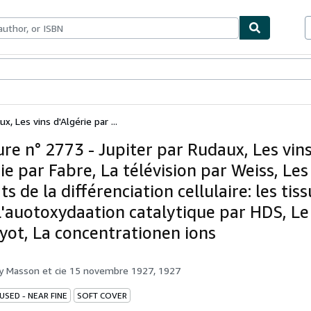
bles
Textbooks
Sellers
Start Selling
, Les vins d'Algérie par ...
ure n° 2773 - Jupiter par Rudaux, Les vin
ie par Fabre, La télévision par Weiss, Les
ts de la différenciation cellulaire: les tis
L'auotoxydaation catalytique par HDS, Le
yot, La concentrationen ions
by
Masson et cie 15 novembre 1927, 1927
USED - NEAR FINE
SOFT COVER