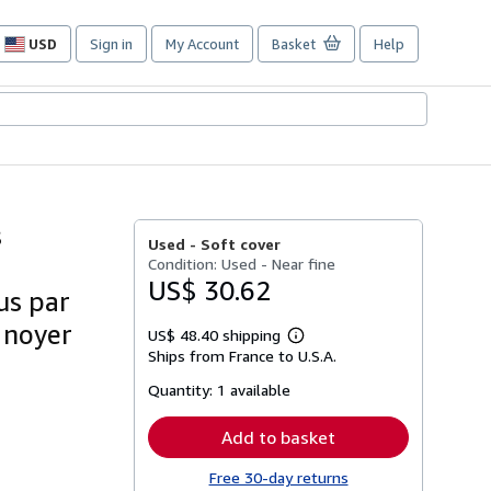
USD
Sign in
My Account
Basket
Help
Site
shopping
preferences
s
Used -
Soft cover
Condition: Used - Near fine
US$ 30.62
sus par
 noyer
US$ 48.40 shipping
Learn
Ships from France to U.S.A.
more
about
Quantity:
1 available
shipping
rates
Add to basket
Free 30-day returns