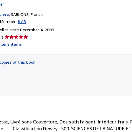
ter
Livre
,
SABLONS, France
n Member:
ILAB
ller since December 4, 2003
Seller
r)
rating
ller's items
5
out
of
copies of this book
5
stars
t, Livré sans Couverture, Dos satisfaisant, Intérieur frais. 
xte. . . . Classification Dewey : 500-SCIENCES DE LA NATUR