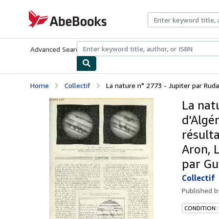
Skip to main content
AbeBooks.com
Advanced Search
Browse Collections
Rare Books
Art & Collecti
Home
Collectif
La nature n° 2773 - Jupiter par Rudaux
La nat
d'Algér
résulta
Aron, 
par Gu
Collectif
Published 
CONDITION: 