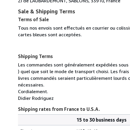
ZI de LAUBARDEMONT, SABLONS, 33910, France
Sale & Shipping Terms
Terms of Sale
Tous nos envois sont effectués en courrier ou colis
cartes bleues sont acceptées.
Shipping Terms
Les commandes sont généralement expédiées sous un
) quel que soit le mode de transport choisi. Les fra
livres commandés seraient particulièrement lourds 
nécessaires.
Cordialement.
Didier Rodriguez
Shipping rates from France to U.S.A.
15 to 30 business days
Order
Shipping
quantity