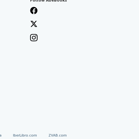
a
IberLibro.com
ZVAB.com