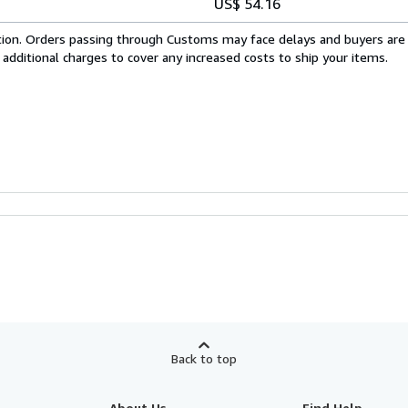
US$ 54.16
cation. Orders passing through Customs may face delays and buyers are
 additional charges to cover any increased costs to ship your items.
Back to top
About Us
Find Help