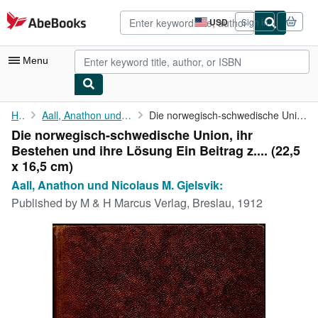
Skip to main content
AbeBooks.com
USD
Sign in
Site
shopping
preferences
Menu
My Account
Home
Aall, Anathon und Nicolaus M. Gjelsvik:
Die norwegisch-schwedische Union, ihr Bestehen und ihre Lösung ...
Die norwegisch-schwedische Union, ihr
My Purchases
Bestehen und ihre Lösung Ein Beitrag z.... (22,5
Advanced Search
x 16,5 cm)
Aall, Anathon und Nicolaus M. Gjelsvik:
Browse Collections
Published by
M & H Marcus Verlag, Breslau, 1912
Rare Books
Art & Collectibles
Textbooks
Sellers
Start Selling