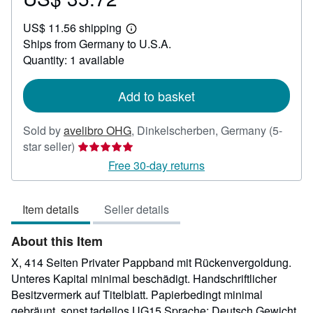
US$
US$ 11.56 shipping
35.72
Learn
Ships from Germany to U.S.A.
more
about
Quantity: 1 available
shipping
rates
Add to basket
Sold by
avelibro OHG
,
Dinkelscherben, Germany
(5-
Seller
star seller)
rating
Free 30-day returns
5
out
Item details
Seller details
of
5
About this Item
stars
X, 414 Seiten Privater Pappband mit Rückenvergoldung.
Unteres Kapital minimal beschädigt. Handschriftlicher
Besitzvermerk auf Titelblatt. Papierbedingt minimal
gebräunt, sonst tadellos UG15 Sprache: Deutsch Gewicht