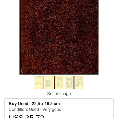
Help
CLOSE
Seller Image
Buy Used -
22,5 x 16,5 cm
Condition: Used - Very good
US$ 35.72
Price