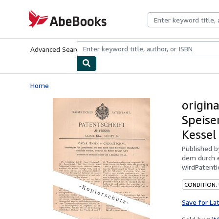
Skip to main content
AbeBooks.com
Advanced Search
Browse Collections
Rare Books
Art & Collecti
Home
origin
Speise
Kessel 
Published 
dem durch 
wirdPatenti
CONDITION:
Save for La