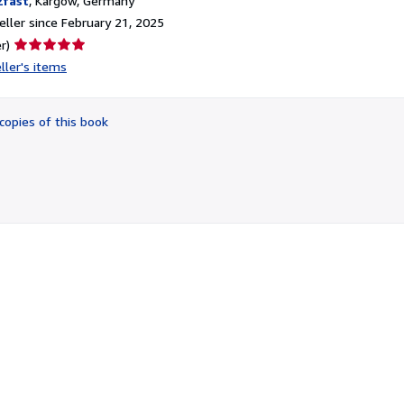
2fast
,
Kargow, Germany
ller since February 21, 2025
Seller
r)
rating
ller's items
5
out
of
copies of this book
5
stars