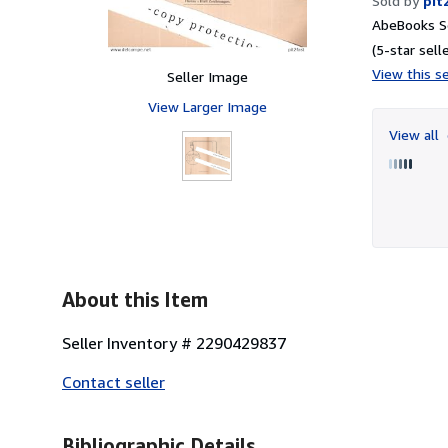
Sold by
pit
AbeBooks Se
(5-star selle
View this se
Seller Image
View Larger Image
View all
About this Item
Seller Inventory # 2290429837
Contact seller
Bibliographic Details