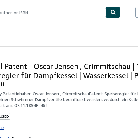
bles
Textbooks
Sellers
Start Selling
al Patent - Oscar Jensen , Crimmitschau | 
regler für Dampfkessel | Wasserkessel | 
!!
by
Patentinhaber: Oscar Jensen , CrimmitschauPatent: Speiseregler für
einen Schwimmer Dampfventile beeinflusst werden, wodurch ein Kol
ert am: 07.11.1894P-465
 USED
ter