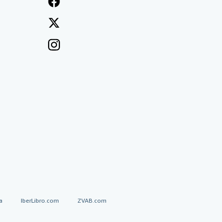
a
IberLibro.com
ZVAB.com