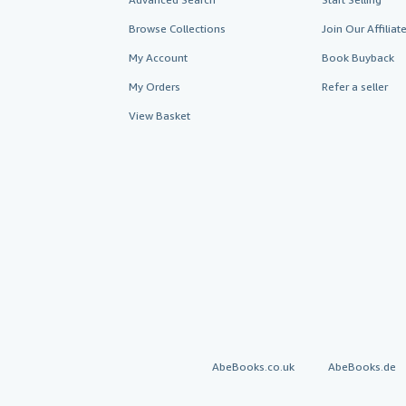
Browse Collections
Join Our Affilia
My Account
Book Buyback
My Orders
Refer a seller
View Basket
AbeBooks.co.uk
AbeBooks.de