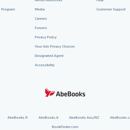
te Program
Media
Customer Support
Careers
Forums
Privacy Policy
Your Ads Privacy Choices
Designated Agent
Accessibility
AbeBooks.fr
AbeBooks.it
AbeBooks Aus/NZ
AbeBooks.c
BookFinder.com