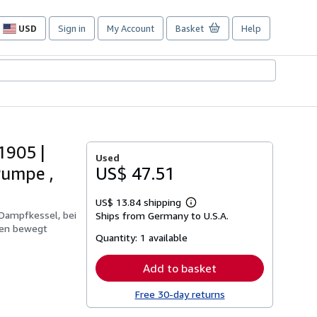
USD
Sign in
My Account
Basket
Help
Site
shopping
preferences
1905 |
Used
Pumpe ,
US$ 47.51
US$ 13.84 shipping
Learn
 Dampfkessel, bei
Ships from Germany to U.S.A.
more
ben bewegt
about
Quantity:
1 available
shipping
rates
Add to basket
Free 30-day returns