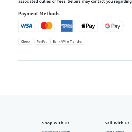
Germany
associated duties or fees. Sellers may contact you regarding
to
U.S.A.
Payment Methods
Check
PayPal
Bank/Wire Transfer
Shop With Us
Sell With Us
Advanced Search
Start Selling