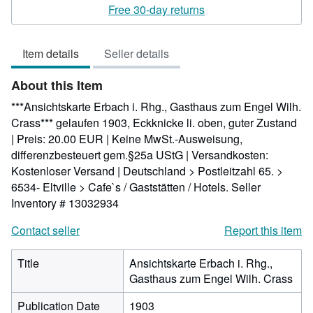
5
Free 30-day returns
out
of
Item details
Seller details
5
stars
About this Item
***Ansichtskarte Erbach i. Rhg., Gasthaus zum Engel Wilh.
Crass*** gelaufen 1903, Eckknicke li. oben, guter Zustand
| Preis: 20.00 EUR | Keine MwSt.-Ausweisung,
differenzbesteuert gem.§25a UStG | Versandkosten:
Kostenloser Versand | Deutschland > Postleitzahl 65. >
6534- Eltville > Cafe`s / Gaststätten / Hotels.
Seller
Inventory # 13032934
Contact seller
Report this item
Title
Ansichtskarte Erbach i. Rhg.,
Gasthaus zum Engel Wilh. Crass
Publication Date
1903