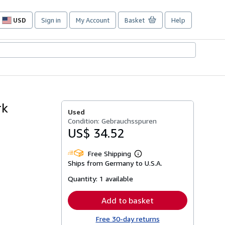
USD
Sign in
My Account
Basket
Help
Site
shopping
preferences
rk
Used
Condition: Gebrauchsspuren
US$ 34.52
Free Shipping
Learn
Ships from Germany to U.S.A.
more
about
Quantity:
1 available
shipping
rates
Add to basket
Free 30-day returns