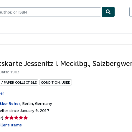
bles
Textbooks
Sellers
Start Selling
tskarte Jessenitz i. Mecklbg., Salzbergwe
 Date:
1903
 / PAPER COLLECTIBLE
CONDITION: USED
ter
tko-Reher
,
Berlin, Germany
ller since January 9, 2017
Seller
r)
rating
ller's items
5