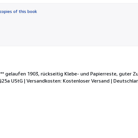
out
of
copies of this book
5
stars
*** gelaufen 1903, rückseitig Klebe- und Papierreste, guter Zu
25a UStG | Versandkosten: Kostenloser Versand | Deutschland