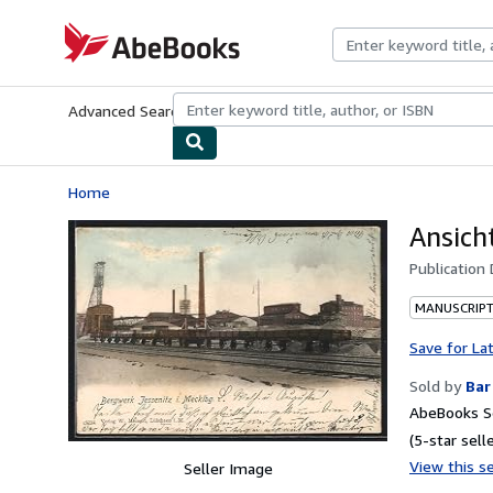
Skip to main content
AbeBooks.com
Advanced Search
Browse Collections
Rare Books
Art & Collecti
Home
Ansich
Publication
MANUSCRIPT
Save for La
Sold by
Bar
AbeBooks Se
(5-star selle
View this se
Seller Image