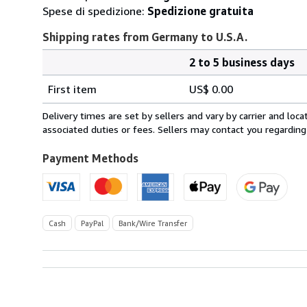
Spese di spedizione:
Spedizione gratuita
Shipping rates from Germany to U.S.A.
2 to 5 business days
Order
Shipping
quantity
First item
US$ 0.00
rates
from
Delivery times are set by sellers and vary by carrier and lo
Germany
associated duties or fees. Sellers may contact you regarding
to
U.S.A.
Payment Methods
Cash
PayPal
Bank/Wire Transfer