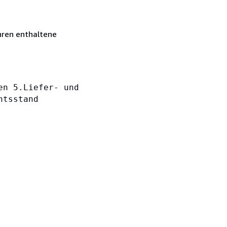
hren enthaltene
en 5.Liefer- und
htsstand