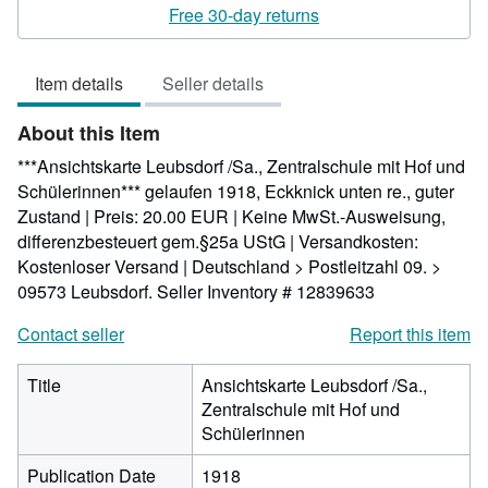
5
Free 30-day returns
out
of
Item details
Seller details
5
stars
About this Item
***Ansichtskarte Leubsdorf /Sa., Zentralschule mit Hof und
Schülerinnen*** gelaufen 1918, Eckknick unten re., guter
Zustand | Preis: 20.00 EUR | Keine MwSt.-Ausweisung,
differenzbesteuert gem.§25a UStG | Versandkosten:
Kostenloser Versand | Deutschland > Postleitzahl 09. >
09573 Leubsdorf.
Seller Inventory # 12839633
Contact seller
Report this item
Title
Ansichtskarte Leubsdorf /Sa.,
Zentralschule mit Hof und
Schülerinnen
Publication Date
1918