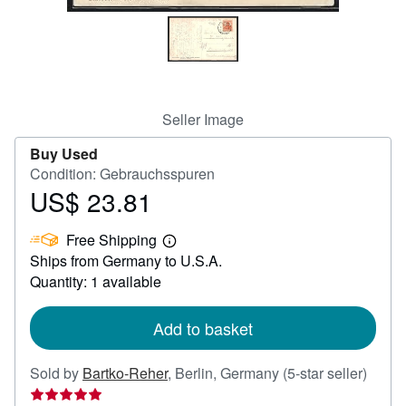
Help
CLOSE
Seller Image
Buy Used
Condition: Gebrauchsspuren
US$ 23.81
Price
US$
Free Shipping
23.81
Learn
Ships from Germany to U.S.A.
more
about
Quantity: 1 available
shipping
rates
Add to basket
Seller
Sold by
Bartko-Reher
,
Berlin, Germany
(5-star seller)
rating