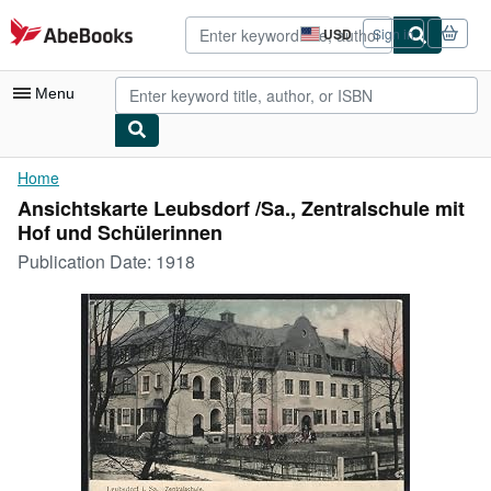
Skip to main content
AbeBooks.com
USD
Sign in
Site
shopping
preferences
Menu
My Account
Home
Ansichtskarte Leubsdorf /Sa., Zentralschule mit
My Purchases
Hof und Schülerinnen
Advanced Search
Publication Date:
1918
Browse Collections
Rare Books
Art & Collectibles
Textbooks
Sellers
Start Selling