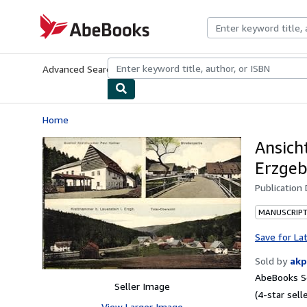
Skip to main content
AbeBooks.com
Advanced Search
Browse Collections
Rare Books
Art & Collecti
Home
Ansich
Erzgeb
Publication
MANUSCRIPT
Save for La
Sold by
akp
AbeBooks Se
Seller Image
(4-star selle
View Larger Image