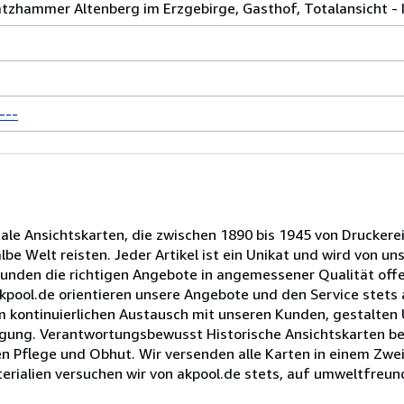
atzhammer Altenberg im Erzgebirge, Gasthof, Totalansicht - 
---
nale Ansichtskarten, die zwischen 1890 bis 1945 von Druckere
e Welt reisten. Jeder Artikel ist ein Unikat und wird von un
Kunden die richtigen Angebote in angemessener Qualität offe
 akpool.de orientieren unsere Angebote und den Service stet
im kontinuierlichen Austausch mit unseren Kunden, gestalten
rfügung. Verantwortungsbewusst Historische Ansichtskarten b
n Pflege und Obhut. Wir versenden alle Karten in einem Zwei
erialien versuchen wir von akpool.de stets, auf umweltfreund