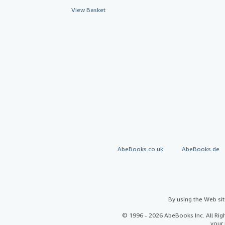
View Basket
AbeBooks.co.uk
AbeBooks.de
By using the Web si
© 1996 - 2026 AbeBooks Inc. All Ri
your 