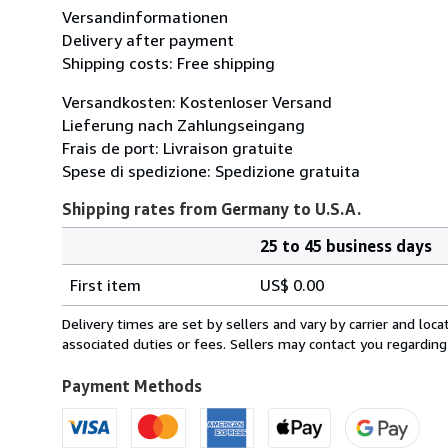
Versandinformationen
Delivery after payment
Shipping costs: Free shipping
Versandkosten: Kostenloser Versand
Lieferung nach Zahlungseingang
Frais de port: Livraison gratuite
Spese di spedizione: Spedizione gratuita
Shipping rates from Germany to U.S.A.
25 to 45 business days
Order
Shipping
quantity
First item
US$ 0.00
rates
from
Delivery times are set by sellers and vary by carrier and lo
Germany
associated duties or fees. Sellers may contact you regarding
to
U.S.A.
Payment Methods