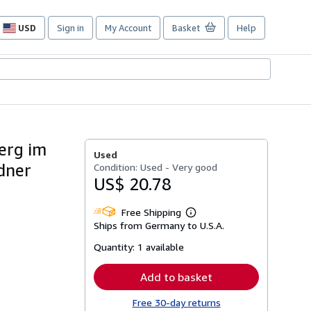
USD
Sign in
My Account
Basket
Help
Site
shopping
preferences
erg im
Used
adner
Condition: Used - Very good
US$ 20.78
Free Shipping
Learn
Ships from Germany to U.S.A.
more
about
Quantity:
1 available
shipping
rates
Add to basket
Free 30-day returns