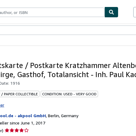
bles
Textbooks
Sellers
Start Selling
tskarte / Postkarte Kratzhammer Altenb
irge, Gasthof, Totalansicht - Inh. Paul K
 Date:
1916
 / PAPER COLLECTIBLE
CONDITION: USED - VERY GOOD
ter
ool.de - akpool GmbH
,
Berlin, Germany
ller since June 1, 2017
Seller
r)
rating