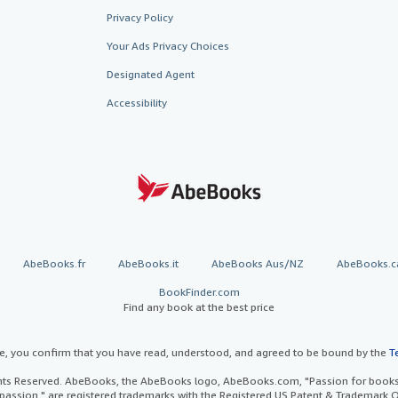
Privacy Policy
Your Ads Privacy Choices
Designated Agent
Accessibility
AbeBooks.fr
AbeBooks.it
AbeBooks Aus/NZ
AbeBooks.c
BookFinder.com
Find any book at the best price
te, you confirm that you have read, understood, and agreed to be bound by the
T
ghts Reserved. AbeBooks, the AbeBooks logo, AbeBooks.com, "Passion for books.
passion." are registered trademarks with the Registered US Patent & Trademark O