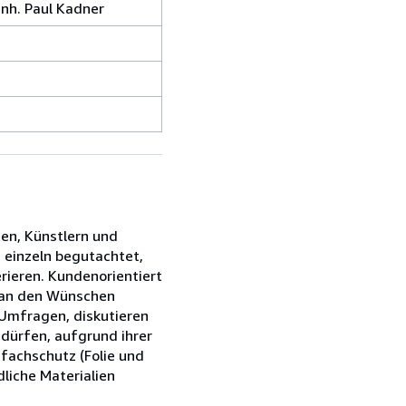
Inh. Paul Kadner
ien, Künstlern und
s einzeln begutachtet,
rieren. Kundenorientiert
s an den Wünschen
 Umfragen, diskutieren
edürfen, aufgrund ihrer
fachschutz (Folie und
liche Materialien