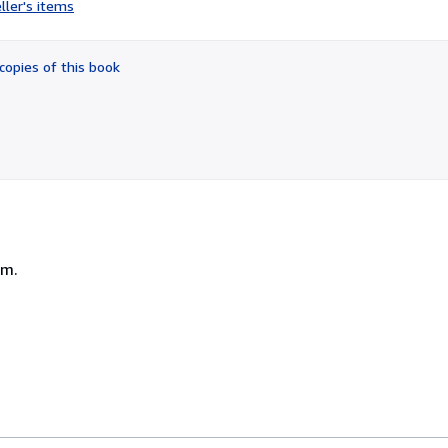
ller's items
4
out
of
copies of this book
5
stars
cm.