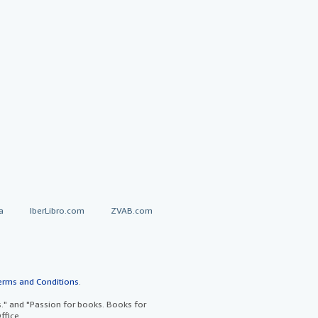
a
IberLibro.com
ZVAB.com
erms and Conditions
.
" and "Passion for books. Books for
ffice.